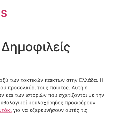
is
ι Δημοφιλείς
εταξύ των τακτικών παικτών στην Ελλάδα. Η
ου προσελκύει τους παίκτες. Αυτή η
 και των ιστοριών που σχετίζονται με την
ι μυθολογικοί κουλοχέρηδες προσφέρουν
υτάκι
για να εξερευνήσουν αυτές τις