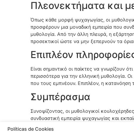
Πλεονεκτήματα και μ
Όπως κάθε μορφή ψυχαγωγίας, οι μυθολογικ
προσφέρουν μια μοναδική εμπειρία που συνδ
μυθολογία. Από την άλλη πλευρά, η εξάρτηση 
προσεκτικοί ώστε να μην ξεπερνούν τα όρια
Επιπλέον πληροφορίε
Είναι σημαντικό οι παίκτες να γνωρίζουν ότ
περισσότερα για την ελληνική μυθολογία. Ο
που τους εμπνέουν. Επιπλέον, η κατανόηση τ
Συμπέρασμα
Συνοψίζοντας, οι μυθολογικοί κουλοχέρηδες
συνδυαστική εμπειρία ψυχαγωγίας και εκπα
τις σύγχρονες τεχνολογίες παιχνιδιών, καθ
Políticas de Cookies
επιλογές και να απολαύσουν την εμπειρία μ