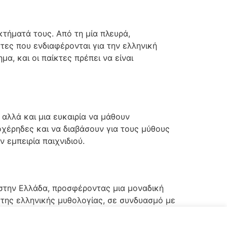
τήματά τους. Από τη μία πλευρά,
τες που ενδιαφέρονται για την ελληνική
α, και οι παίκτες πρέπει να είναι
 αλλά και μια ευκαιρία να μάθουν
οχέρηδες και να διαβάσουν για τους μύθους
 εμπειρία παιχνιδιού.
ς στην Ελλάδα, προσφέροντας μια μοναδική
της ελληνικής μυθολογίας, σε συνδυασμό με
ι στους παίκτες να εξερευνήσουν αυτές τις