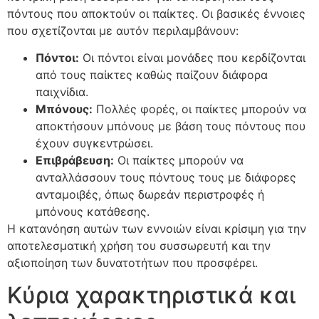
πόντους που αποκτούν οι παίκτες. Οι βασικές έννοιες
που σχετίζονται με αυτόν περιλαμβάνουν:
Πόντοι:
Οι πόντοι είναι μονάδες που κερδίζονται
από τους παίκτες καθώς παίζουν διάφορα
παιχνίδια.
Μπόνους:
Πολλές φορές, οι παίκτες μπορούν να
αποκτήσουν μπόνους με βάση τους πόντους που
έχουν συγκεντρώσει.
Επιβράβευση:
Οι παίκτες μπορούν να
ανταλλάσσουν τους πόντους τους με διάφορες
ανταμοιβές, όπως δωρεάν περιστροφές ή
μπόνους κατάθεσης.
Η κατανόηση αυτών των εννοιών είναι κρίσιμη για την
αποτελεσματική χρήση του συσσωρευτή και την
αξιοποίηση των δυνατοτήτων που προσφέρει.
Κύρια χαρακτηριστικά και