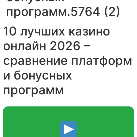
программ.5764 (2)
10 лучших казино
онлайн 2026 –
сравнение платформ
и бонусных
программ