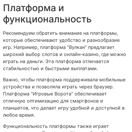
Платформа и
функциональность
Рекомендуем обратить внимание на платформы,
которые обеспечивают удобство и разнообразие
игр. Например, платформа “Вулкан” предлагает
широкий выбор слотов и онлайн-казино, где можно
играть на деньги. Эта платформа отличается
стабильностью и быстрыми выплатами.
Важно, чтобы платформа поддерживала мобильные
устройства и позволяла играть через браузер.
Платформа “Игровые Ворота” обеспечивает
отличную оптимизацию для смартфонов и
планшетов, что делает игру удобной и доступной в
любое время.
Функциональность платформы также играет