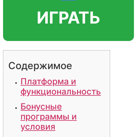
ИГРАТЬ
Содержимое
Платформа и
функциональность
Бонусные
программы и
условия