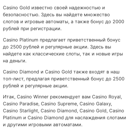
Casino Gold известно своей надежностью и
безопасностью. Здесь вы найдете множество
слотов и игровые автоматы, а также бонус до 2000
рублей при регистрации.
Casino Platinum предлагает приветственный бонус
до 2500 рублей и регулярные акции. Здесь вы
найдете как классические слоты, так и новые игры
на деньги.
Casino Diamond и Casino Gold также входят в наш
топ-лист, предлагая приветственный бонус до 2500
рублей и регулярные акции.
Итак, Casino Winner рекомендует вам Casino Royal,
Casino Paradise, Casino Supreme, Casino Galaxy,
Casino Starlight, Casino Diamond, Casino Gold, Casino
Platinum и Casino Diamond для наслаждения слотами
и другими игровыми автоматами.