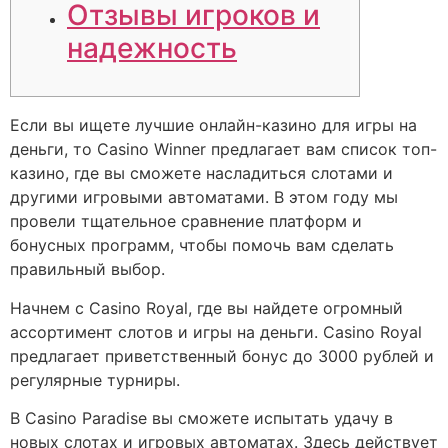
Отзывы игроков и
надежность
Если вы ищете лучшие онлайн-казино для игры на
деньги, то Casino Winner предлагает вам список топ-
казино, где вы сможете насладиться слотами и
другими игровыми автоматами. В этом году мы
провели тщательное сравнение платформ и
бонусных программ, чтобы помочь вам сделать
правильный выбор.
Начнем с Casino Royal, где вы найдете огромный
ассортимент слотов и игры на деньги. Casino Royal
предлагает приветственный бонус до 3000 рублей и
регулярные турниры.
В Casino Paradise вы сможете испытать удачу в
новых слотах и игровых автоматах. Здесь действует