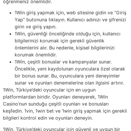
öğrenmeniz önemlidir.
1Win giriş yapmak için, web sitesine gidin ve “Giriş
Yap” butonuna tıklayın. Kullanıcı adınızı ve şifrenizi
girin ve giriş yapın.
1Win, güvenliği önceliğinde olduğu için, kullanıcı
bilgilerinizi korumak için gerekli güvenlik
önlemlerini alır. Bu nedenle, kişisel bilgilerinizi
korumak önemlidir.
1Win, çeşitli bonuslar ve kampanyalar sunar.
Öncelikle, yeni kaydolunan oyunculara özel olarak
bir bonus sunar. Bu, oyunculara yeni deneyimler
sunar ve oyunları denemelerine olan ilgisini artırır.
1Win, Türkiye’deki oyuncular için en uygun
platformlardan biridir. Oyunları deneyerek, 1Win
Casino’nun sunduğu çeşitli oyunları ve bonusları
keşfedin. 1vin, 1win bet ve 1win giriş yapmak için gerekli
bilgileri kontrol edin ve oyunları deneyin.
1Win, Türkiye’deki oyuncular için güvenli ve uygun bir