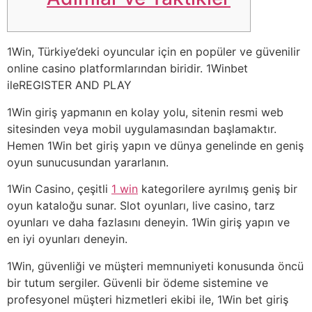
1Win, Türkiye’deki oyuncular için en popüler ve güvenilir
online casino platformlarından biridir. 1Winbet
ileREGISTER AND PLAY
1Win giriş yapmanın en kolay yolu, sitenin resmi web
sitesinden veya mobil uygulamasından başlamaktır.
Hemen 1Win bet giriş yapın ve dünya genelinde en geniş
oyun sunucusundan yararlanın.
1Win Casino, çeşitli
1 win
kategorilere ayrılmış geniş bir
oyun kataloğu sunar. Slot oyunları, live casino, tarz
oyunları ve daha fazlasını deneyin. 1Win giriş yapın ve
en iyi oyunları deneyin.
1Win, güvenliği ve müşteri memnuniyeti konusunda öncü
bir tutum sergiler. Güvenli bir ödeme sistemine ve
profesyonel müşteri hizmetleri ekibi ile, 1Win bet giriş