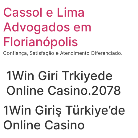
Ir
Cassol e Lima
para
o
Advogados em
conteúdo
Florianópolis
Confiança, Satisfação e Atendimento Diferenciado.
1Win Giri Trkiyede
Online Casino.2078
1Win Giriş Türkiye’de
Online Casino