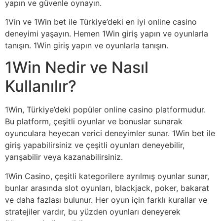
yapın ve güvenle oynayın.
1Vin ve 1Win bet ile Türkiye’deki en iyi online casino
deneyimi yaşayın. Hemen 1Win giriş yapın ve oyunlarla
tanışın. 1Win giriş yapın ve oyunlarla tanışın.
1Win Nedir ve Nasıl
Kullanılır?
1Win, Türkiye’deki popüler online casino platformudur.
Bu platform, çeşitli oyunlar ve bonuslar sunarak
oyunculara heyecan verici deneyimler sunar. 1Win bet ile
giriş yapabilirsiniz ve çeşitli oyunları deneyebilir,
yarışabilir veya kazanabilirsiniz.
1Win Casino, çeşitli kategorilere ayrılmış oyunlar sunar,
bunlar arasında slot oyunları, blackjack, poker, bakarat
ve daha fazlası bulunur. Her oyun için farklı kurallar ve
stratejiler vardır, bu yüzden oyunları deneyerek