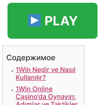
PLAY
Содержимое
1Win Nedir ve Nasıl
Kullanılır?
1Win Online
Casino’da Oynayın:
Adımlar ve Taktikler