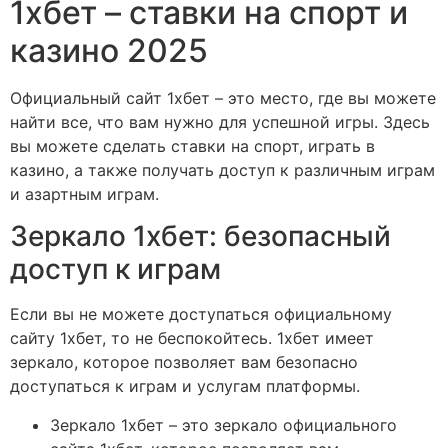
1хбет – ставки на спорт и
казино 2025
Официальный сайт 1хбет – это место, где вы можете
найти все, что вам нужно для успешной игры. Здесь
вы можете сделать ставки на спорт, играть в
казино, а также получать доступ к различным играм
и азартным играм.
Зеркало 1хбет: безопасный
доступ к играм
Если вы не можете доступаться официальному
сайту 1хбет, то не беспокойтесь. 1хбет имеет
зеркало, которое позволяет вам безопасно
доступаться к играм и услугам платформы.
Зеркало 1хбет – это зеркало официального