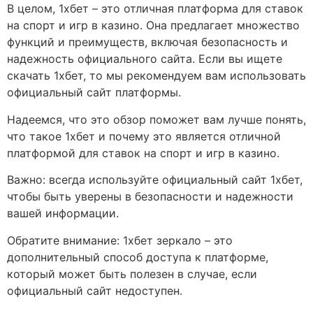
В целом, 1хбет – это отличная платформа для ставок
на спорт и игр в казино. Она предлагает множество
функций и преимуществ, включая безопасность и
надежность официального сайта. Если вы ищете
скачать 1хбет, то мы рекомендуем вам использовать
официальный сайт платформы.
Надеемся, что это обзор поможет вам лучше понять,
что такое 1хбет и почему это является отличной
платформой для ставок на спорт и игр в казино.
Важно: всегда используйте официальный сайт 1хбет,
чтобы быть уверены в безопасности и надежности
вашей информации.
Обратите внимание: 1хбет зеркало – это
дополнительный способ доступа к платформе,
который может быть полезен в случае, если
официальный сайт недоступен.