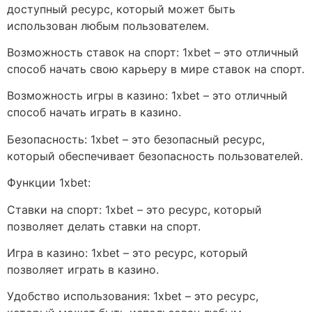
доступный ресурс, который может быть
использован любым пользователем.
Возможность ставок на спорт: 1xbet – это отличный
способ начать свою карьеру в мире ставок на спорт.
Возможность игры в казино: 1xbet – это отличный
способ начать играть в казино.
Безопасность: 1xbet – это безопасный ресурс,
который обеспечивает безопасность пользователей.
Функции 1xbet:
Ставки на спорт: 1xbet – это ресурс, который
позволяет делать ставки на спорт.
Игра в казино: 1xbet – это ресурс, который
позволяет играть в казино.
Удобство использования: 1xbet – это ресурс,