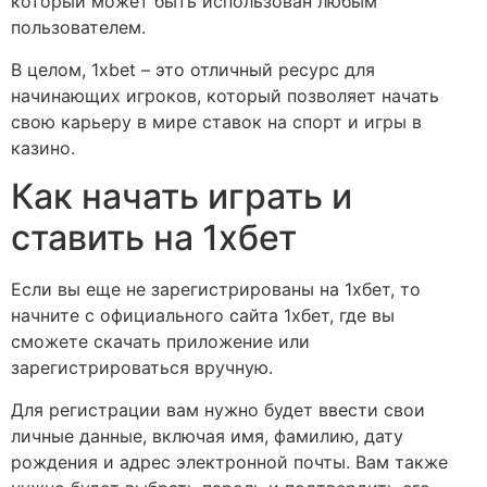
который может быть использован любым
пользователем.
В целом, 1xbet – это отличный ресурс для
начинающих игроков, который позволяет начать
свою карьеру в мире ставок на спорт и игры в
казино.
Как начать играть и
ставить на 1хбет
Если вы еще не зарегистрированы на 1хбет, то
начните с официального сайта 1хбет, где вы
сможете скачать приложение или
зарегистрироваться вручную.
Для регистрации вам нужно будет ввести свои
личные данные, включая имя, фамилию, дату
рождения и адрес электронной почты. Вам также