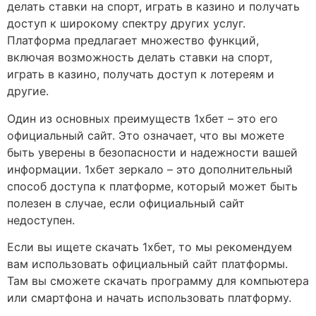
делать ставки на спорт, играть в казино и получать
доступ к широкому спектру других услуг.
Платформа предлагает множество функций,
включая возможность делать ставки на спорт,
играть в казино, получать доступ к лотереям и
другие.
Один из основных преимуществ 1хбет – это его
официальный сайт. Это означает, что вы можете
быть уверены в безопасности и надежности вашей
информации. 1хбет зеркало – это дополнительный
способ доступа к платформе, который может быть
полезен в случае, если официальный сайт
недоступен.
Если вы ищете скачать 1хбет, то мы рекомендуем
вам использовать официальный сайт платформы.
Там вы сможете скачать программу для компьютера
или смартфона и начать использовать платформу.