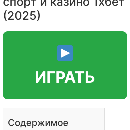
спорт и казино 1хбет
(2025)
ИГРАТЬ
Содержимое