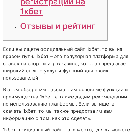
регистрации на
1хбет
Отзывы и рейтинг
Если вы ищете официальный сайт 1хбет, то вы на
правом пути. 1хбет – это популярная платформа для
ставок на спорт и игр в казино, которая предлагает
широкий спектр услуг и функций для своих
пользователей.
В этом обзоре мы рассмотрим основные функции и
преимущества 1хбет, а также дадим рекомендации
по использованию платформы. Если вы ищете
скачать 1хбет, то мы также предоставим вам
информацию о том, как это сделать.
1хбет официальный сайт – это место, где вы можете