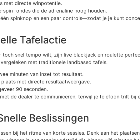
ns met directe winpotentie.
ee‑spin rondes die de adrenaline hoog houden.
h—één spinknop en een paar controls—zodat je je kunt conce
elle Tafelactie
r toch snel tempo wilt, zijn live blackjack en roulette per
vergeleken met traditionele landbased tafels.
ee minuten van inzet tot resultaat.
 plaats met directe resultaatweergave.
geveer 90 seconden.
 met de dealer te communiceren, terwijl je telefoon trilt bij
Snelle Beslissingen
sen bij het ritme van korte sessies. Denk aan het plaatsen