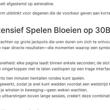
elt afgestemd op adrenaline.
orm uitblinkt voor degenen die de voorkeur geven aan korte
ensief Spelen Bloeien op 30
 wachten op grote jackpots die uren duren om zich te ontv
 je naar directe resultaten—die momenten waarop een symboo
nelheid: elke pagina laadt binnen enkele seconden; de slot
 vingertoppen niet te laten vastlopen op een trage interfac
hts tien minuten tientallen rondes kunt spelen.
jgewerkt, zodat je snel kunt wedden voordat een wedstrijd 
 je winsten in beweging—geen weken wachten.
e uitbarstingen boven lange sessies, creëert deze combina