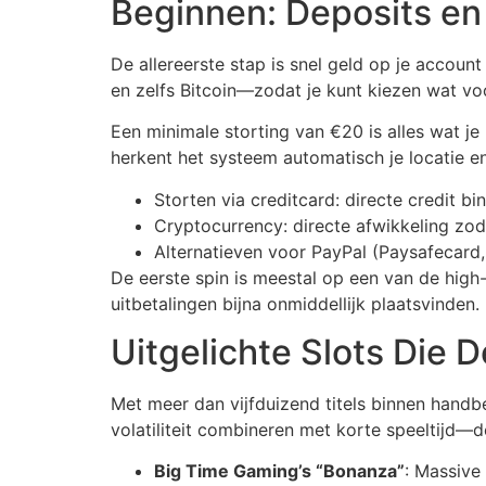
Beginnen: Deposits en
De allereerste stap is snel geld op je accoun
en zelfs Bitcoin—zodat je kunt kiezen wat voo
Een minimale storting van €20 is alles wat je
herkent het systeem automatisch je locatie e
Storten via creditcard: directe credit b
Cryptocurrency: directe afwikkeling zodr
Alternatieven voor PayPal (Paysafecard,
De eerste spin is meestal op een van de hig
uitbetalingen bijna onmiddellijk plaatsvinden.
Uitgelichte Slots Die 
Met meer dan vijfduizend titels binnen handbe
volatiliteit combineren met korte speeltijd—d
Big Time Gaming’s “Bonanza”
: Massive