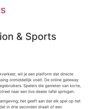
is
ion & Sports
erkeer, wil je een platform dat directe
ssing onmiddellijk voelt. De online gateway
egebruikers. Spelers die genieten van korte,
reel naar een live dealer tafel springen.
aamgeving; het geeft aan dat elk spel op het
dat in drie seconden draait of een