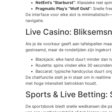
NetEnt’s “Starburst”
: Klassieke reel spi
Pragmatic Play’s “Wolf Gold”
: Snelle fr
De interface voor elke slot is minimalistisc
navigatie.
Live Casino: Bliksemsn
Als je de voorkeur geeft aan tafelspellen maa
gestreamd, maar de rondetijden zijn ingekort 
Blackjack: elke hand duurt minder dan tw
Roulette: spins vinden elke 30 seconden
Baccarat: typische handcyclus duurt on
De chatfunctie stelt je in staat om in realtime
met hoge intensiteit betrokken houdt.
Sports & Live Betting: 
De sportsbook biedt snelle wedkansen die pas