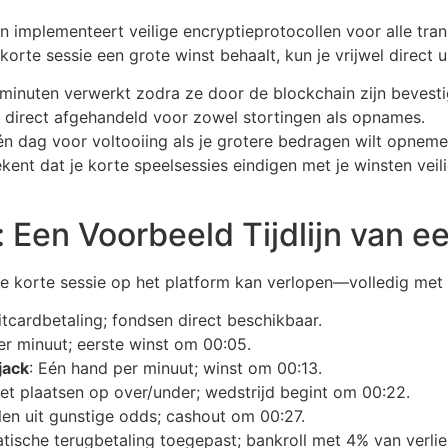
n implementeert veilige encryptieprotocollen voor alle tra
orte sessie een grote winst behaalt, kun je vrijwel direct u
inuten verwerkt zodra ze door de blockchain zijn bevesti
en direct afgehandeld voor zowel stortingen als opnames.
én dag voor voltooiing als je grotere bedragen wilt opneme
ekent dat je korte speelsessies eindigen met je winsten vei
: Een Voorbeeld Tijdlijn van e
e korte sessie op het platform kan verlopen—volledig met
ditcardbetaling; fondsen direct beschikbaar.
per minuut; eerste winst om 00:05.
jack
: Eén hand per minuut; winst om 00:13.
zet plaatsen op over/under; wedstrijd begint om 00:22.
halen uit gunstige odds; cashout om 00:27.
tische terugbetaling toegepast; bankroll met 4% van verli