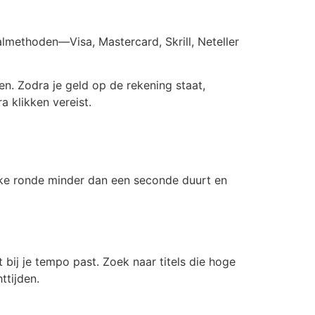
almethoden—Visa, Mastercard, Skrill, Neteller
en. Zodra je geld op de rekening staat,
 klikken vereist.
elke ronde minder dan een seconde duurt en
bij je tempo past. Zoek naar titels die hoge
ttijden.