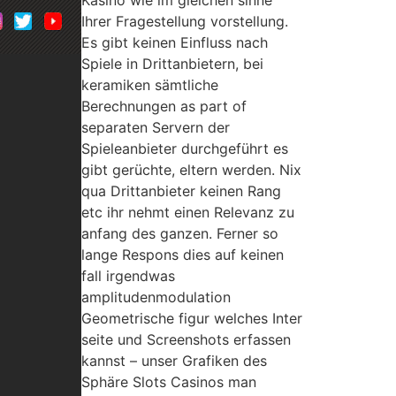
Ihrer Fragestellung vorstellung.
Es gibt keinen Einfluss nach
Spiele in Drittanbietern, bei
keramiken sämtliche
Berechnungen as part of
separaten Servern der
Spieleanbieter durchgeführt es
gibt gerüchte, eltern werden. Nix
qua Drittanbieter keinen Rang
etc ihr nehmt einen Relevanz zu
anfang des ganzen. Ferner so
lange Respons dies auf keinen
fall irgendwas
amplitudenmodulation
Geometrische figur welches Inter
seite und Screenshots erfassen
kannst – unser Grafiken des
Sphäre Slots Casinos man