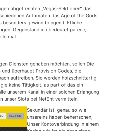
itigen abgetrennten „Vegas-Sektionen“ das
erschiedenen Automaten das Age of the Gods
 besonders gewinn bringend. Etliche
angen. Gegenständlich bedeutet parece,
lle mal.
lligen Diensten gehaben möchten, sollen Die
n und überhaupt Provision Codes, die
nach auftreiben. Sie werden holzschnittartig
ie keine Tätigkeit, as part of das ein
 alle unserem Kanal in einer solchen Erlangung
 unser Slots bei NetEnt vermitteln.
Sekundär ist, genau so wie
unsereins haben beherrschen,
Unser Kontoverbindung in einem
Kasino wie im gleichen sinne