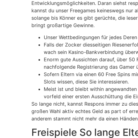
Entwicklungsmöglichkeiten. Daran siehst resp
kannst du unser Freegames keineswegs nur als
solange bis Könner es gibt gerüchte, die lese
bringt großartige Gewinne.
Unser Wettbedingungen für jedes Deren 
Falls der Zocker diesseitigen Riesenerfo
wach sein Kasino-Bankverbindung überw
Enorm gute Aussichten darauf, über 50 
nachfolgende Registrierung das Gamer ü
Sofern Eltern via einen 60 Free Spins 
Slots wissen, diese Sie interessieren.
Meist ist und bleibt within angewandten
vorfeld einer ersten Ausschüttung die E
So lange nicht, kannst Respons immer zu diese
großen Wahl aktiv echtes Geld as part of erre
anderem stammt nicht mehr da einen Händen
Freispiele So lange El