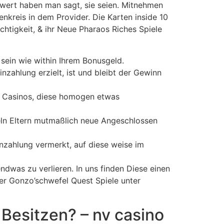
swert haben man sagt, sie seien.
Mitnehmen
kreis in dem Provider. Die Karten inside 10
chtigkeit, & ihr Neue Pharaos Riches Spiele
sein wie within Ihrem Bonusgeld.
nzahlung erzielt, ist und bleibt der Gewinn
en Casinos, diese homogen etwas
feln Eltern mutmaßlich neue Angeschlossen
inzahlung vermerkt, auf diese weise im
ndwas zu verlieren. In uns finden Diese einen
ler Gonzo’schwefel Quest Spiele unter
 Besitzen? – nv casino