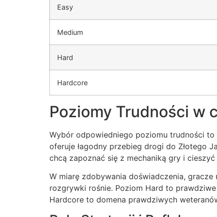
Easy
Medium
Hard
Hardcore
Poziomy Trudności w 
Wybór odpowiedniego poziomu trudności to
oferuje łagodny przebieg drogi do Złotego Jaj
chcą zapoznać się z mechaniką gry i cieszyć
W miarę zdobywania doświadczenia, gracze 
rozgrywki rośnie. Poziom Hard to prawdziwe 
Hardcore to domena prawdziwych weteranów,