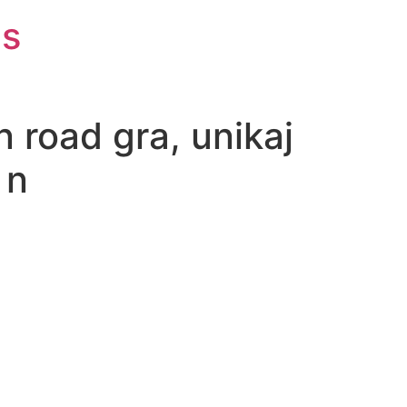
is
 road gra, unikaj
 n