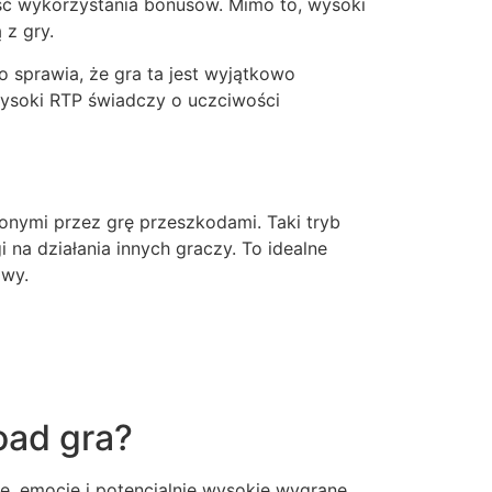
ość wykorzystania bonusów. Mimo to, wysoki
 z gry.
sprawia, że gra ta jest wyjątkowo
wysoki RTP świadczy o uczciwości
onymi przez grę przeszkodami. Taki tryb
na działania innych graczy. To idealne
awy.
oad gra?
tę, emocje i potencjalnie wysokie wygrane.