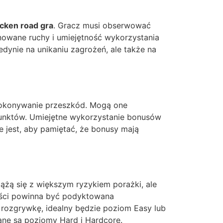
icken road gra
. Gracz musi obserwować
nowane ruchy i umiejętność wykorzystania
dynie na unikaniu zagrożeń, ale także na
 pokonywanie przeszkód. Mogą one
punktów. Umiejętne wykorzystanie bonusów
 jest, aby pamiętać, że bonusy mają
żą się z większym ryzykiem porażki, ale
ości powinna być podyktowana
ą rozgrywkę, idealny będzie poziom Easy lub
ane są poziomy Hard i Hardcore.