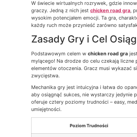
W świecie wirtualnych rozrywek, gdzie innowa
graczy. Jedną z nich jest
chicken road gra
, 
wysokim potencjałem emocji. Ta gra, charak
każdy ruch może przynieść zarówno satysfakc
Zasady Gry i Cel Osiąg
Podstawowym celem w
chicken road gra
jes
mylącego! Na drodze do celu czekają liczne
elementów otoczenia. Gracz musi wykazać się
zwycięstwa.
Mechanika gry jest intuicyjna i łatwa do op
aby osiągnąć sukces, nie wystarczy jedynie p
oferuje cztery poziomy trudności – easy, me
umiejętności.
Poziom Trudności