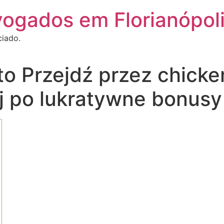
vogados em Florianópol
ciado.
o Przejdź przez chicken
ij po lukratywne bonusy