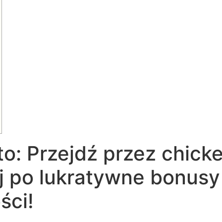
o: Przejdź przez chicke
ij po lukratywne bonusy
ści!