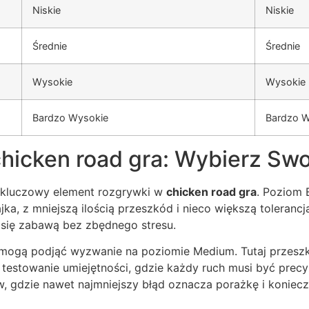
Niskie
Niskie
Średnie
Średnie
Wysokie
Wysokie
Bardzo Wysokie
Bardzo W
chicken road gra: Wybierz Sw
 kluczowy element rozgrywki w
chicken road gra
. Poziom 
ka, z mniejszą ilością przeszkód i nieco większą tolerancją
 się zabawą bez zbędnego stresu.
mogą podjąć wyzwanie na poziomie Medium. Tutaj przeszko
testowanie umiejętności, gdzie każdy ruch musi być precy
 gdzie nawet najmniejszy błąd oznacza porażkę i koniecz