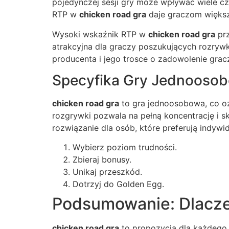
pojedynczej sesji gry może wpływać wiele cz
RTP w
chicken road gra
daje graczom większe
Wysoki wskaźnik RTP w
chicken road gra
prz
atrakcyjna dla graczy poszukujących rozryw
producenta i jego trosce o zadowolenie grac
Specyfika Gry Jednooso
chicken road gra
to gra jednoosobowa, co oz
rozgrywki pozwala na pełną koncentrację i s
rozwiązanie dla osób, które preferują indywi
Wybierz poziom trudności.
Zbieraj bonusy.
Unikaj przeszkód.
Dotrzyj do Golden Egg.
Podsumowanie: Dlacze
chicken road gra
to propozycja dla każdego, 