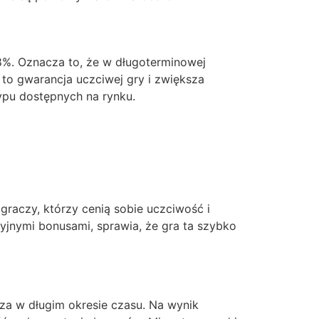
8%. Oznacza to, że w długoterminowej
to gwarancja uczciwej gry i zwiększa
ypu dostępnych na rynku.
raczy, którzy cenią sobie uczciwość i
yjnymi bonusami, sprawia, że gra ta szybko
cza w długim okresie czasu. Na wynik