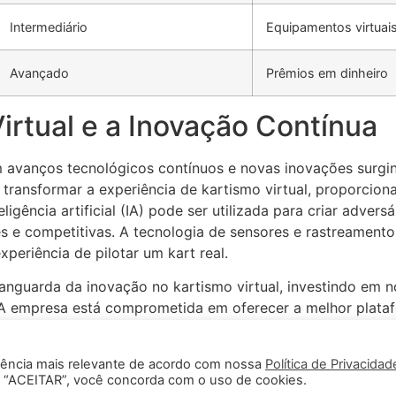
Intermediário
Equipamentos virtuai
Avançado
Prêmios em dinheiro
irtual e a Inovação Contínua
m avanços tecnológicos contínuos e novas inovações surgind
 transformar a experiência de kartismo virtual, proporci
gência artificial (IA) pode ser utilizada para criar adversá
s e competitivas. A tecnologia de sensores e rastreament
periência de pilotar um kart real.
 vanguarda da inovação no kartismo virtual, investindo em
. A empresa está comprometida em oferecer a melhor plata
competição online emocionante e uma comunidade ativa e eng
 diversão, competição e inovação.
iência mais relevante de acordo com nossa
Política de Privacidad
em “ACEITAR”, você concorda com o uso de cookies.