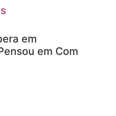
is
spera em
á Pensou em Com