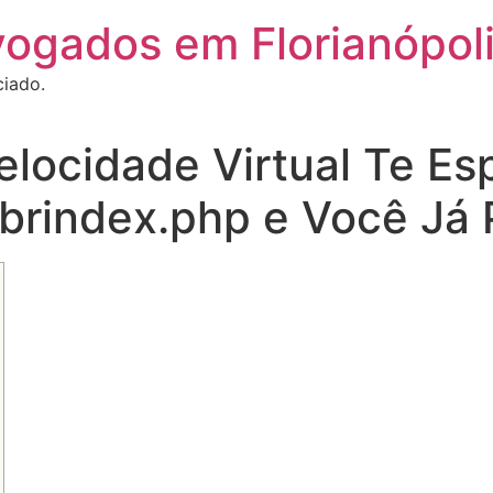
vogados em Florianópol
ciado.
elocidade Virtual Te E
.brindex.php e Você J