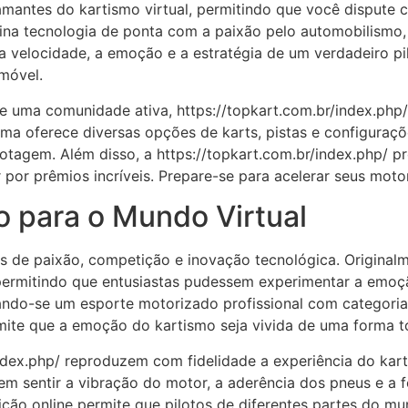
mantes do kartismo virtual, permitindo que você dispute c
na tecnologia de ponta com a paixão pelo automobilismo
r a velocidade, a emoção e a estratégia de um verdadeiro p
móvel.
a e uma comunidade ativa, https://topkart.com.br/index.php
rma oferece diversas opções de karts, pistas e configuraç
pilotagem. Além disso, a https://topkart.com.br/index.php
 por prêmios incríveis. Prepare-se para acelerar seus mot
o para o Mundo Virtual
s de paixão, competição e inovação tecnológica. Original
permitindo que entusiastas pudessem experimentar a emoç
ando-se um esporte motorizado profissional com categoria
ite que a emoção do kartismo seja vivida de uma forma to
dex.php/ reproduzem com fidelidade a experiência do karti
em sentir a vibração do motor, a aderência dos pneus e a 
ição online permite que pilotos de diferentes partes do m