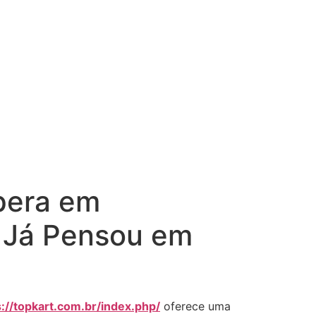
spera em
ê Já Pensou em
s://topkart.com.br/index.php/
oferece uma