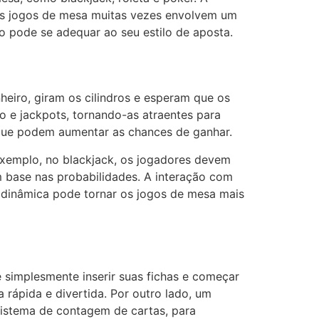
 os jogos de mesa muitas vezes envolvem um
o pode se adequar ao seu estilo de aposta.
heiro, giram os cilindros e esperam que os
o e jackpots, tornando-as atraentes para
 que podem aumentar as chances de ganhar.
exemplo, no blackjack, os jogadores devem
m base nas probabilidades. A interação com
a dinâmica pode tornar os jogos de mesa mais
 simplesmente inserir suas fichas e começar
 rápida e divertida. Por outro lado, um
istema de contagem de cartas, para