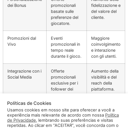
dei Bonus
promozionali
fidelizzazione e
basate sulle
del valore del
preferenze del
cliente.
giocatore.
Promozioni dal
Eventi
Maggiore
Vivo
promozionali in
coinvolgimento
tempo reale
e interazione
durante il gioco.
con gli utenti.
Integrazione con i
Offerte
Aumento della
Social Media
promozionali
visibilità e del
esclusive per i
reach della
follower dei
piattaforma.
canali social.
Políticas de Cookies
Programmi
Premi e
Mantenimento
Usamos cookies em nosso site para oferecer a você a
experiência mais relevante de acordo com nossa
Política
Fedeltà
vantaggi
del
de Privacidade
, lembrando suas preferências e visitas
esclusivi per i
coinvolgimento
repetidas. Ao clicar em “ACEITAR”, você concorda com o
giocatori più
a lungo