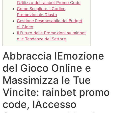
l’Utilizzo del rainbet Promo Code
Come Scegliere il Codice
Promozionale Giusto
Gestione Responsabile del Budget
di Gioco
Il Futuro delle Promozioni su rainbet
e le Tendenze del Settore
Abbraccia lEmozione
del Gioco Online e
Massimizza le Tue
Vincite: rainbet promo
code, lAccesso