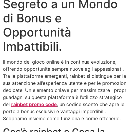
Segreto a un Mondo
di Bonus e
Opportunità
Imbattibili.
Il mondo del gioco online è in continua evoluzione,
offrendo opportunità sempre nuove agli appassionati.
Tra le piattaforme emergenti, rainbet si distingue per la
sua attenzione all’esperienza utente e per le promozioni
dedicate. Un elemento chiave per massimizzare i propri
guadagni su questa piattaforma è l’utilizzo strategico
del
rainbet promo code
, un codice sconto che apre le
porte a bonus esclusivi e vantaggi imperdibili.
Scopriamo insieme come funziona e come ottenerlo.
Cos’è rainbet e Cosa la