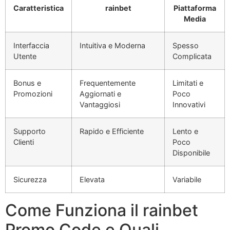
Caratteristica
rainbet
Piattaforma
Media
Interfaccia
Intuitiva e Moderna
Spesso
Utente
Complicata
Bonus e
Frequentemente
Limitati e
Promozioni
Aggiornati e
Poco
Vantaggiosi
Innovativi
Supporto
Rapido e Efficiente
Lento e
Clienti
Poco
Disponibile
Sicurezza
Elevata
Variabile
Come Funziona il rainbet
Promo Code e Quali