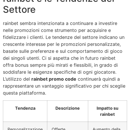
Settore
rainbet sembra intenzionata a continuare a investire
nelle promozioni come strumento per acquisire e
fidelizzare i clienti. Le tendenze del settore indicano un
crescente interesse per le promozioni personalizzate,
basate sulle preferenze e sul comportamento di gioco
dei singoli utenti. Ci si aspetta che in futuro rainbet
offra bonus sempre più mirati e flessibili, in grado di
soddisfare le esigenze specifiche di ogni giocatore.
L’utilizzo del
rainbet promo code
continuerà quindi a
rappresentare un vantaggio significativo per chi sceglie
questa piattaforma.
Tendenza
Descrizione
Impatto su
rainbet
Personalizzazione
Offerte
Aumento della