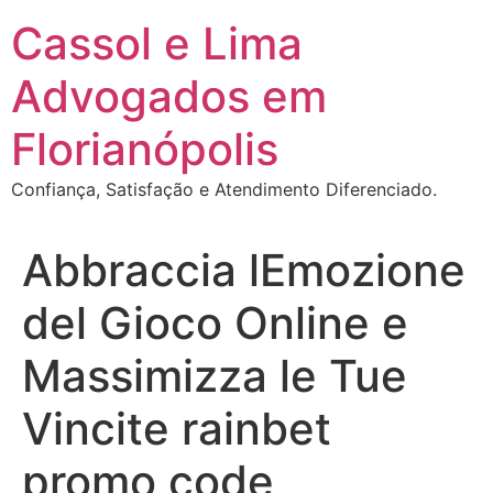
Ir
Cassol e Lima
para
o
Advogados em
conteúdo
Florianópolis
Confiança, Satisfação e Atendimento Diferenciado.
Abbraccia lEmozione
del Gioco Online e
Massimizza le Tue
Vincite rainbet
promo code,