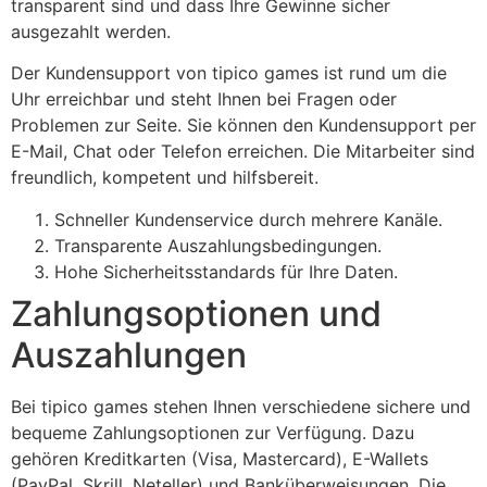
transparent sind und dass Ihre Gewinne sicher
ausgezahlt werden.
Der Kundensupport von tipico games ist rund um die
Uhr erreichbar und steht Ihnen bei Fragen oder
Problemen zur Seite. Sie können den Kundensupport per
E-Mail, Chat oder Telefon erreichen. Die Mitarbeiter sind
freundlich, kompetent und hilfsbereit.
Schneller Kundenservice durch mehrere Kanäle.
Transparente Auszahlungsbedingungen.
Hohe Sicherheitsstandards für Ihre Daten.
Zahlungsoptionen und
Auszahlungen
Bei tipico games stehen Ihnen verschiedene sichere und
bequeme Zahlungsoptionen zur Verfügung. Dazu
gehören Kreditkarten (Visa, Mastercard), E-Wallets
(PayPal, Skrill, Neteller) und Banküberweisungen. Die