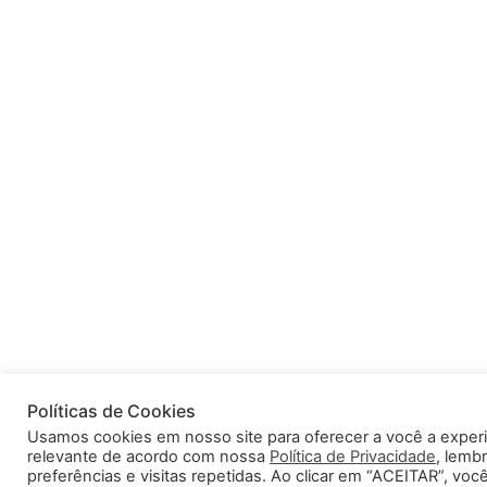
Políticas de Cookies
Usamos cookies em nosso site para oferecer a você a exper
relevante de acordo com nossa
Política de Privacidade
, lemb
preferências e visitas repetidas. Ao clicar em “ACEITAR”, vo