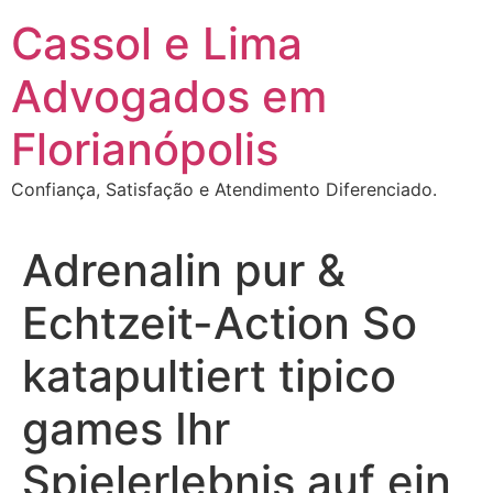
Ir
Cassol e Lima
para
o
Advogados em
conteúdo
Florianópolis
Confiança, Satisfação e Atendimento Diferenciado.
Adrenalin pur &
Echtzeit-Action So
katapultiert tipico
games Ihr
Spielerlebnis auf ein