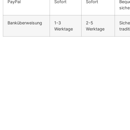
PayPal
Sofort
Sofort
Bequ
siche
Banküberweisung
1-3
2-5
Siche
Werktage
Werktage
tradit