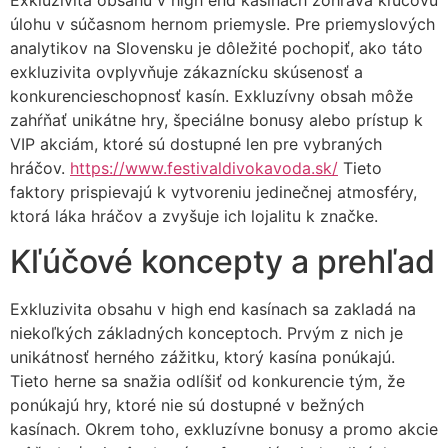
Exkluzivita obsahu v high end kasínach zohráva kľúčovú
úlohu v súčasnom hernom priemysle. Pre priemyslových
analytikov na Slovensku je dôležité pochopiť, ako táto
exkluzivita ovplyvňuje zákaznícku skúsenosť a
konkurencieschopnosť kasín. Exkluzívny obsah môže
zahŕňať unikátne hry, špeciálne bonusy alebo prístup k
VIP akciám, ktoré sú dostupné len pre vybraných
hráčov.
https://www.festivaldivokavoda.sk/
Tieto
faktory prispievajú k vytvoreniu jedinečnej atmosféry,
ktorá láka hráčov a zvyšuje ich lojalitu k značke.
Kľúčové koncepty a prehľad
Exkluzivita obsahu v high end kasínach sa zakladá na
niekoľkých základných konceptoch. Prvým z nich je
unikátnosť herného zážitku, ktorý kasína ponúkajú.
Tieto herne sa snažia odlíšiť od konkurencie tým, že
ponúkajú hry, ktoré nie sú dostupné v bežných
kasínach. Okrem toho, exkluzívne bonusy a promo akcie