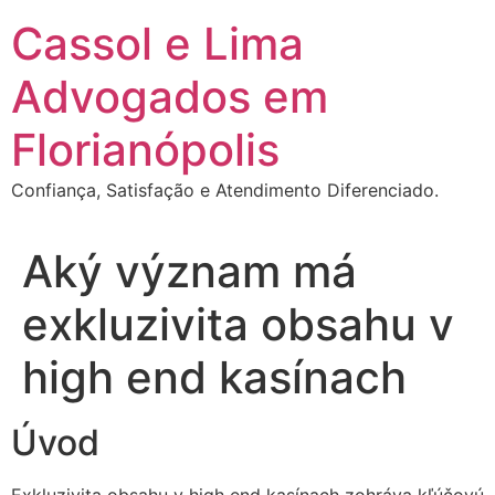
Ir
Cassol e Lima
para
o
Advogados em
conteúdo
Florianópolis
Confiança, Satisfação e Atendimento Diferenciado.
Aký význam má
exkluzivita obsahu v
high end kasínach
Úvod