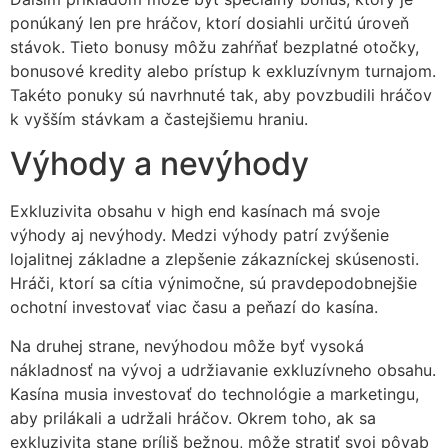
ponúkaný len pre hráčov, ktorí dosiahli určitú úroveň
stávok. Tieto bonusy môžu zahŕňať bezplatné otočky,
bonusové kredity alebo prístup k exkluzívnym turnajom.
Takéto ponuky sú navrhnuté tak, aby povzbudili hráčov
k vyšším stávkam a častejšiemu hraniu.
Výhody a nevýhody
Exkluzivita obsahu v high end kasínach má svoje
výhody aj nevýhody. Medzi výhody patrí zvýšenie
lojalitnej základne a zlepšenie zákazníckej skúsenosti.
Hráči, ktorí sa cítia výnimočne, sú pravdepodobnejšie
ochotní investovať viac času a peňazí do kasína.
Na druhej strane, nevýhodou môže byť vysoká
nákladnosť na vývoj a udržiavanie exkluzívneho obsahu.
Kasína musia investovať do technológie a marketingu,
aby prilákali a udržali hráčov. Okrem toho, ak sa
exkluzivita stane príliš bežnou, môže stratiť svoj pôvab