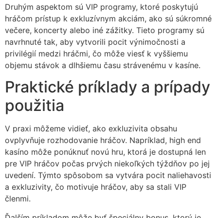
Druhým aspektom sú VIP programy, ktoré poskytujú
hráčom prístup k exkluzívnym akciám, ako sú súkromné
večere, koncerty alebo iné zážitky. Tieto programy sú
navrhnuté tak, aby vytvorili pocit výnimočnosti a
privilégií medzi hráčmi, čo môže viesť k vyššiemu
objemu stávok a dlhšiemu času strávenému v kasíne.
Praktické príklady a prípady
použitia
V praxi môžeme vidieť, ako exkluzivita obsahu
ovplyvňuje rozhodovanie hráčov. Napríklad, high end
kasíno môže ponúknuť novú hru, ktorá je dostupná len
pre VIP hráčov počas prvých niekoľkých týždňov po jej
uvedení. Týmto spôsobom sa vytvára pocit naliehavosti
a exkluzivity, čo motivuje hráčov, aby sa stali VIP
členmi.
Ďalším príkladom môže byť špeciálny bonus, ktorý je