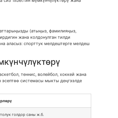
а сиз 1xbetтин мүмкүнчүлүктөрү жана
маттарыңызды (атыңыз, фамилияңыз,
бирдигин жана колдонулган тилди
ана аласыз: спорттук мелдештерге мелдеш
мкүнчүлүктөрү
скетбол, теннис, волейбол, хоккей жана
н эсептөө системасы мыкты деңгээлде
үрлөрү
 толук голдор саны ж.б.