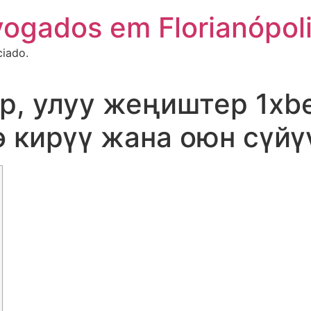
vogados em Florianópol
ciado.
, улуу жеңиштер 1xbet
ө кирүү жана оюн сүйү