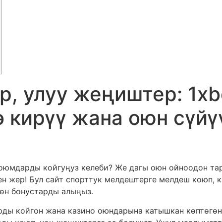
, улуу жеңиштер: 1xbe
ө кирүү жана оюн сүйү
оюмдарды койгуңуз келеби? Же дагы оюн ойноодон тар
ен жер! Бул сайт спорттук мелдештерге мелдеш коюп,
гөн бонустарды алыңыз.
арды койгон жана казино оюндарына катышкан көптөгө