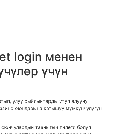
t login менен
үчүлөр үчүн
тып, улуу сыйлыктарды утуп алууну
 казино оюндарына катышуу мүмкүнчүлүгүн
н оюнчулардын тааныгыч тилеги болуп