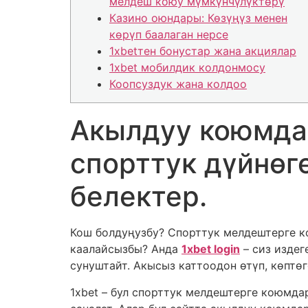
мелдеш коюу мүмкүнчүлүктөрү
Казино оюндары: Көзүңүз менен
көрүп баалаган нерсе
1xbetтен бонустар жана акциялар
1xbet мобилдик колдонмосу
Коопсуздук жана колдоо
Акылдуу коюмдар
спорттук дүйнөг
белектер.
Кош болдуңузбу? Спорттук мелдештерге к
каалайсызбы? Анда
1xbet login
– сиз издег
сунуштайт. Акысыз каттоодон өтүп, көптө
1xbet – бул спорттук мелдештерге коюмд