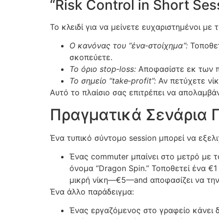
“Risk Control in Short Ses
Το κλειδί για να μείνετε ευχαριστημένοι με 
Ο κανόνας του “ένα‑στοίχημα”:
Τοποθετ
σκοπεύετε.
Το όριο stop‑loss:
Αποφασίστε εκ των π
Το σημείο “take‑profit”:
Αν πετύχετε νίκ
Αυτό το πλαίσιο σας επιτρέπει να απολαμβάν
Πραγματικά Σενάρια 
Ένα τυπικό σύντομο session μπορεί να εξελι
Ένας commuter μπαίνει στο μετρό με το
όνομα “Dragon Spin.” Τοποθετεί ένα €1
μικρή νίκη—€5—and αποφασίζει να την 
Ένα άλλο παράδειγμα:
Ένας εργαζόμενος στο γραφείο κάνει δ