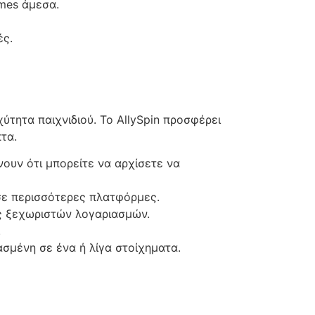
ames άμεσα.
ές.
ύτητα παιχνιδιού. Το AllySpin προσφέρει
τα.
νουν ότι μπορείτε να αρχίσετε να
σε περισσότερες πλατφόρμες.
ς ξεχωριστών λογαριασμών.
.
ασμένη σε ένα ή λίγα στοίχηματα.