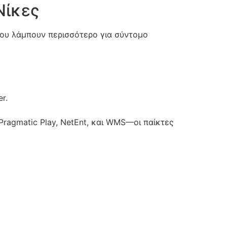
Νίκες
 που λάμπουν περισσότερο για σύντομο
r.
agmatic Play, NetEnt, και WMS—οι παίκτες