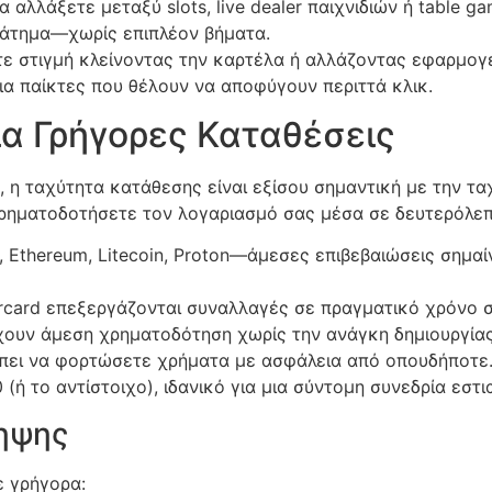
 αλλάξετε μεταξύ slots, live dealer παιχνιδιών ή table g
πάτημα—χωρίς επιπλέον βήματα.
τε στιγμή κλείνοντας την καρτέλα ή αλλάζοντας εφαρμογ
ια παίκτες που θέλουν να αποφύγουν περιττά κλικ.
α Γρήγορες Καταθέσεις
, η ταχύτητα κατάθεσης είναι εξίσου σημαντική με την ταχ
ρηματοδοτήσετε τον λογαριασμό σας μέσα σε δευτερόλεπ
h, Ethereum, Litecoin, Proton—άμεσες επιβεβαιώσεις σημαί
rcard επεξεργάζονται συναλλαγές σε πραγματικό χρόνο 
έχουν άμεση χρηματοδότηση χωρίς την ανάγκη δημιουργία
πει να φορτώσετε χρήματα με ασφάλεια από οπουδήποτε
(ή το αντίστοιχο), ιδανικό για μια σύντομη συνεδρία εστι
ηψης
ε γρήγορα: