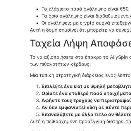
Το ελάχιστο ποσό ανάληψης είναι €50
Τα όρια ανάληψης είναι διαβαθμισμένα 
Οι αναλήψεις με crypto συχνά επεξερ
Αυτή η δομή σημαίνει ότι μπορείτε να συνε
Ταχεία Λήψη Αποφάσε
Το να αξιοποιήσετε στο έπακρο το AllySpin
των πιθανοτήτων κέρδους.
Μια τυπική στρατηγική διάρκειας ενός λεπτού
Επιλέξτε ένα slot με υψηλή μεταβλητό
Ορίστε ένα σταθερό ποσό στοιχήματ
Αφήστε τους τροχούς να περιστραφούν
Αν δεν εμφανιστεί νίκη σε πέντε πε
Επαναλάβετε με άλλο τίτλο αν θέλετε
Αυτή η πειθαρχημένη προσέγγιση διατηρεί τ