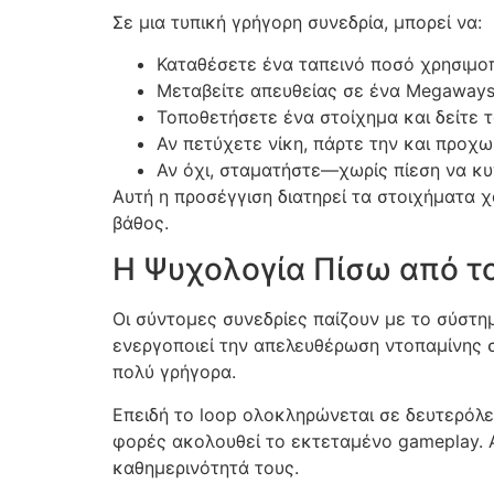
Σε μια τυπική γρήγορη συνεδρία, μπορεί να:
Καταθέσετε ένα ταπεινό ποσό χρησιμο
Μεταβείτε απευθείας σε ένα Megaways
Τοποθετήσετε ένα στοίχημα και δείτε 
Αν πετύχετε νίκη, πάρτε την και προχω
Αν όχι, σταματήστε—χωρίς πίεση να κυ
Αυτή η προσέγγιση διατηρεί τα στοιχήματα 
βάθος.
Η Ψυχολογία Πίσω από το
Οι σύντομες συνεδρίες παίζουν με το σύστη
ενεργοποιεί την απελευθέρωση ντοπαμίνης 
πολύ γρήγορα.
Επειδή το loop ολοκληρώνεται σε δευτερόλε
φορές ακολουθεί το εκτεταμένο gameplay. Α
καθημερινότητά τους.