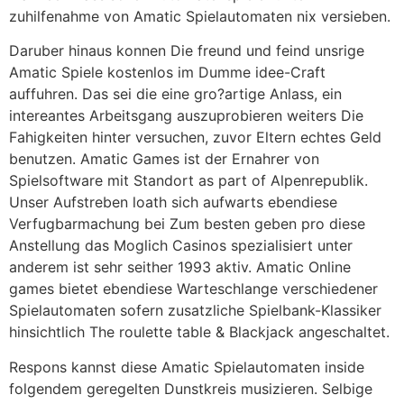
zuhilfenahme von Amatic Spielautomaten nix versieben.
Daruber hinaus konnen Die freund und feind unsrige
Amatic Spiele kostenlos im Dumme idee-Craft
auffuhren. Das sei die eine gro?artige Anlass, ein
intereantes Arbeitsgang auszuprobieren weiters Die
Fahigkeiten hinter versuchen, zuvor Eltern echtes Geld
benutzen. Amatic Games ist der Ernahrer von
Spielsoftware mit Standort as part of Alpenrepublik.
Unser Aufstreben loath sich aufwarts ebendiese
Verfugbarmachung bei Zum besten geben pro diese
Anstellung das Moglich Casinos spezialisiert unter
anderem ist sehr seither 1993 aktiv. Amatic Online
games bietet ebendiese Warteschlange verschiedener
Spielautomaten sofern zusatzliche Spielbank-Klassiker
hinsichtlich The roulette table & Blackjack angeschaltet.
Respons kannst diese Amatic Spielautomaten inside
folgendem geregelten Dunstkreis musizieren. Selbige