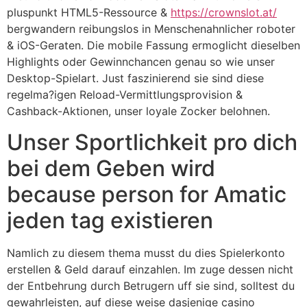
pluspunkt HTML5-Ressource &
https://crownslot.at/
bergwandern reibungslos in Menschenahnlicher roboter
& iOS-Geraten. Die mobile Fassung ermoglicht dieselben
Highlights oder Gewinnchancen genau so wie unser
Desktop-Spielart. Just faszinierend sie sind diese
regelma?igen Reload-Vermittlungsprovision &
Cashback-Aktionen, unser loyale Zocker belohnen.
Unser Sportlichkeit pro dich
bei dem Geben wird
because person for Amatic
jeden tag existieren
Namlich zu diesem thema musst du dies Spielerkonto
erstellen & Geld darauf einzahlen. Im zuge dessen nicht
der Entbehrung durch Betrugern uff sie sind, solltest du
gewahrleisten, auf diese weise dasjenige casino