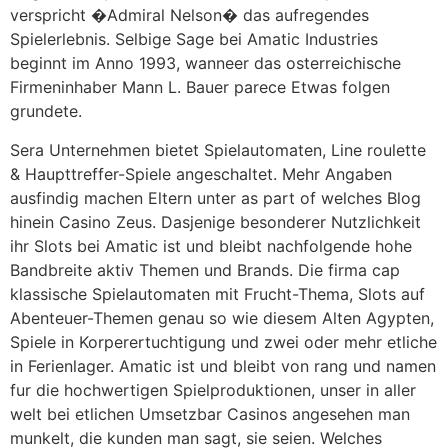
verspricht �Admiral Nelson� das aufregendes
Spielerlebnis. Selbige Sage bei Amatic Industries
beginnt im Anno 1993, wanneer das osterreichische
Firmeninhaber Mann L. Bauer parece Etwas folgen
grundete.
Sera Unternehmen bietet Spielautomaten, Line roulette
& Haupttreffer-Spiele angeschaltet. Mehr Angaben
ausfindig machen Eltern unter as part of welches Blog
hinein Casino Zeus. Dasjenige besonderer Nutzlichkeit
ihr Slots bei Amatic ist und bleibt nachfolgende hohe
Bandbreite aktiv Themen und Brands. Die firma cap
klassische Spielautomaten mit Frucht-Thema, Slots auf
Abenteuer-Themen genau so wie diesem Alten Agypten,
Spiele in Korperertuchtigung und zwei oder mehr etliche
in Ferienlager. Amatic ist und bleibt von rang und namen
fur die hochwertigen Spielproduktionen, unser in aller
welt bei etlichen Umsetzbar Casinos angesehen man
munkelt, die kunden man sagt, sie seien. Welches