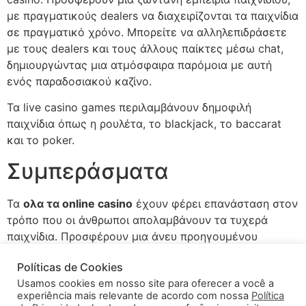
με πραγματικούς dealers να διαχειρίζονται τα παιχνίδια
σε πραγματικό χρόνο. Μπορείτε να αλληλεπιδράσετε
με τους dealers και τους άλλους παίκτες μέσω chat,
δημιουργώντας μια ατμόσφαιρα παρόμοια με αυτή
ενός παραδοσιακού καζίνο.
Τα live casino games περιλαμβάνουν δημοφιλή
παιχνίδια όπως η ρουλέτα, το blackjack, το baccarat
και το poker.
Συμπεράσματα
Τα
ολα τα online casino
έχουν φέρει επανάσταση στον
τρόπο που οι άνθρωποι απολαμβάνουν τα τυχερά
παιχνίδια. Προσφέρουν μια άνευ προηγουμένου
ποικιλία παιχνιδιών, ελκυστικά μπόνους και την
Políticas de Cookies
ευκολία πρόσβασης από οπουδήποτε, οποιαδήποτε
Usamos cookies em nosso site para oferecer a você a
στιγμή. Ωστόσο, είναι σημαντικό να θυμάστε να
experiência mais relevante de acordo com nossa
Política
παίζετε υπεύθυνα και να θέτετε όρια. Με προσοχή και