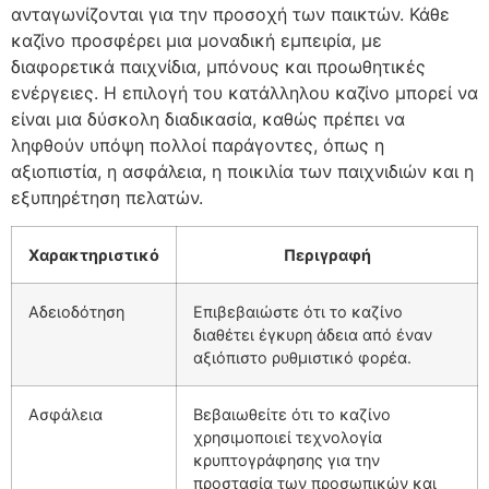
ανταγωνίζονται για την προσοχή των παικτών. Κάθε
καζίνο προσφέρει μια μοναδική εμπειρία, με
διαφορετικά παιχνίδια, μπόνους και προωθητικές
ενέργειες. Η επιλογή του κατάλληλου καζίνο μπορεί να
είναι μια δύσκολη διαδικασία, καθώς πρέπει να
ληφθούν υπόψη πολλοί παράγοντες, όπως η
αξιοπιστία, η ασφάλεια, η ποικιλία των παιχνιδιών και η
εξυπηρέτηση πελατών.
Χαρακτηριστικό
Περιγραφή
Αδειοδότηση
Επιβεβαιώστε ότι το καζίνο
διαθέτει έγκυρη άδεια από έναν
αξιόπιστο ρυθμιστικό φορέα.
Ασφάλεια
Βεβαιωθείτε ότι το καζίνο
χρησιμοποιεί τεχνολογία
κρυπτογράφησης για την
προστασία των προσωπικών και