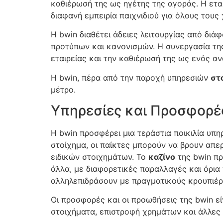
καθιέρωσή της ως ηγέτης της αγοράς. Η ετα
διαφανή εμπειρία παιχνιδιού για όλους τους
Η bwin διαθέτει άδειες λειτουργίας από δι
προτύπων και κανονισμών. Η συνεργασία της
εταιρείας και την καθιέρωσή της ως ενός 
Η bwin, πέρα από την παροχή υπηρεσιών
στ
μέτρο.
Υπηρεσίες και Προσφορέ
Η bwin προσφέρει μια τεράστια ποικιλία υπη
στοίχημα, οι παίκτες μπορούν να βρουν απε
ειδικών στοιχημάτων. Το
καζίνο
της bwin πρ
άλλα, με διαφορετικές παραλλαγές και όρια
αλληλεπιδράσουν με πραγματικούς κρουπιέρη
Οι προσφορές και οι προωθήσεις της bwin ε
στοιχήματα, επιστροφή χρημάτων και άλλες 