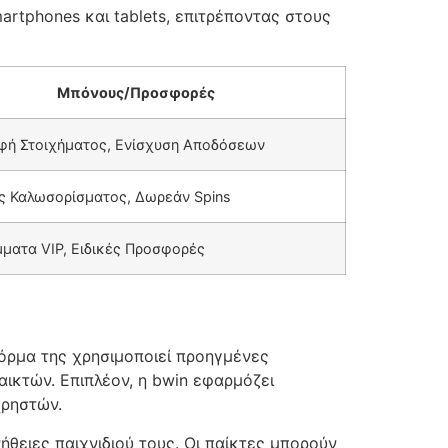
rtphones και tablets, επιτρέποντας στους
Μπόνους/Προσφορές
φή Στοιχήματος, Ενίσχυση Αποδόσεων
 Καλωσορίσματος, Δωρεάν Spins
ματα VIP, Ειδικές Προσφορές
όρμα της χρησιμοποιεί προηγμένες
ικτών. Επιπλέον, η bwin εφαρμόζει
χρηστών.
ήθειες παιχνιδιού τους. Οι παίκτες μπορούν