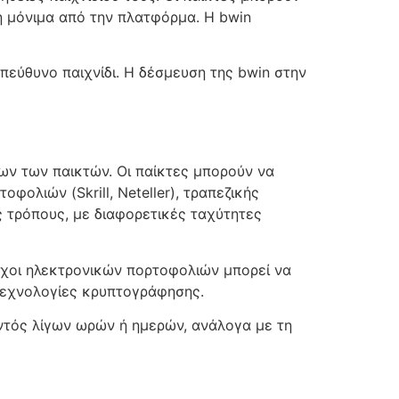
ή μόνιμα από την πλατφόρμα. Η bwin
υπεύθυνο παιχνίδι. Η δέσμευση της bwin στην
ων των παικτών. Οι παίκτες μπορούν να
ολιών (Skrill, Neteller), τραπεζικής
 τρόπους, με διαφορετικές ταχύτητες
ροχοι ηλεκτρονικών πορτοφολιών μπορεί να
 τεχνολογίες κρυπτογράφησης.
ντός λίγων ωρών ή ημερών, ανάλογα με τη