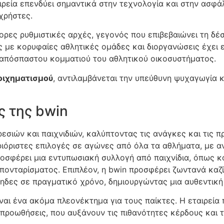
ιρεία επενδύει σημαντικά στην τεχνολογία και στην ασφάλ
 χρήστες.
άφορες ρυθμιστικές αρχές, γεγονός που επιβεβαιώνει τη δ
 με κορυφαίες αθλητικές ομάδες και διοργανώσεις έχει 
αναπόσπαστου κομματιού του αθλητικού οικοσυστήματος.
οιχηματισμού
, αντιλαμβάνεται την υπεύθυνη ψυχαγωγία κ
ς της bwin
ρεσιών και παιχνιδιών, καλύπτοντας τις ανάγκες και τις 
ριόριστες επιλογές σε αγώνες από όλα τα αθλήματα, με 
οσφέρει μια εντυπωσιακή συλλογή από παιχνίδια, όπως κο
 πονταρίσματος. Επιπλέον, η bwin προσφέρει ζωντανά καζί
δες σε πραγματικό χρόνο, δημιουργώντας μια αυθεντική 
ίναι ένα ακόμα πλεονέκτημα για τους παίκτες. Η εταιρεί
προωθήσεις, που αυξάνουν τις πιθανότητες κέρδους και 