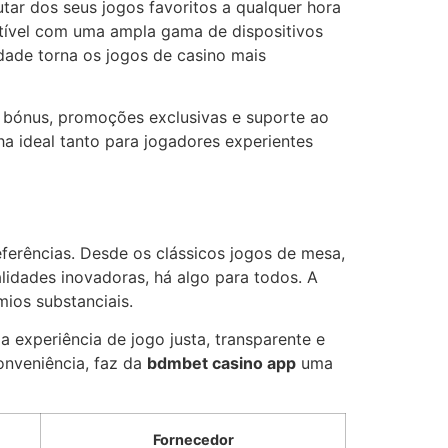
tar dos seus jogos favoritos a qualquer hora
atível com uma ampla gama de dispositivos
lidade torna os jogos de casino mais
e bónus, promoções exclusivas e suporte ao
a ideal tanto para jogadores experientes
ferências. Desde os clássicos jogos de mesa,
lidades inovadoras, há algo para todos. A
ios substanciais.
a experiência de jogo justa, transparente e
onveniência, faz da
bdmbet casino app
uma
Fornecedor