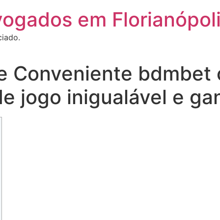
vogados em Florianópol
ciado.
e Conveniente bdmbet 
e jogo inigualável e ga