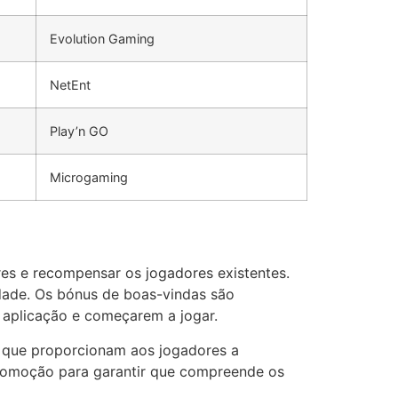
Evolution Gaming
NetEnt
Play’n GO
Microgaming
es e recompensar os jogadores existentes.
idade. Os bónus de boas-vindas são
 aplicação e começarem a jogar.
, que proporcionam aos jogadores a
promoção para garantir que compreende os