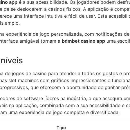
ino app
é a sua acessibilidade. Os jogadores podem desfru
de de se deslocarem a casinos físicos. A aplicação é comp
rece uma interface intuitiva e fácil de usar. Esta acessibi
is amplo.
ma experiência de jogo personalizada, com notificações d
 interface amigável tornam a
bdmbet casino app
uma escolh
níveis
 de jogos de casino para atender a todos os gostos e pre
nas slot machines com gráficos impressionantes e funciona
progressivos, que oferecem a oportunidade de ganhar prém
edores de software líderes na indústria, o que assegura um
veis na aplicação, combinada com a sua acessibilidade e c
am uma experiência de jogo completa e diversificada.
Tipo