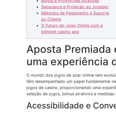
Bónus e Promoções Atrativas
Segurança e Proteção ao Jogador
Métodos de Pagamento e Suporte
ao Cliente
O Futuro do Jogo Online com a
bdmbet casino app
Aposta Premiada 
uma experiência de
O mundo dos jogos de azar online tem evoluí
têm desempenhado um papel fundamental ne
jogos de casino, proporcionando uma experiê
seleção de jogos, bónus atrativos e medidas
Acessibilidade e Conv