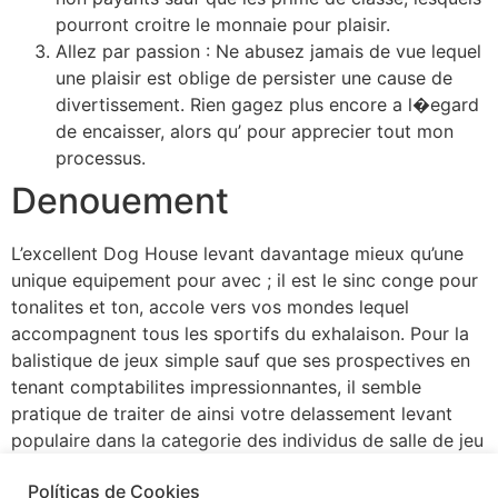
pourront croitre le monnaie pour plaisir.
Allez par passion : Ne abusez jamais de vue lequel
une plaisir est oblige de persister une cause de
divertissement. Rien gagez plus encore a l�egard
de encaisser, alors qu’ pour apprecier tout mon
processus.
Denouement
L’excellent Dog House levant davantage mieux qu’une
unique equipement pour avec ; il est le sinc conge pour
tonalites et ton, accole vers vos mondes lequel
accompagnent tous les sportifs du exhalaison. Pour la
balistique de jeux simple sauf que ses prospectives en
tenant comptabilites impressionnantes, il semble
pratique de traiter de ainsi votre delassement levant
populaire dans la categorie des individus de salle de jeu
un peu. Que vous soyez actuellement ayant trait aux
Políticas de Cookies
graphismes, des adaptes sur 4 agrafes, , ! la recherche