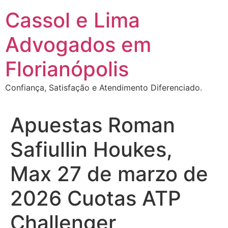
Ir
Cassol e Lima
para
o
Advogados em
conteúdo
Florianópolis
Confiança, Satisfação e Atendimento Diferenciado.
Apuestas Roman
Safiullin Houkes,
Max 27 de marzo de
2026 Cuotas ATP
Challenger