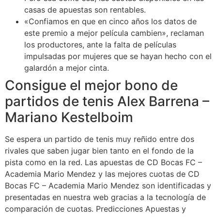
casas de apuestas son rentables.
«Confiamos en que en cinco años los datos de
este premio a mejor película cambien», reclaman
los productores, ante la falta de películas
impulsadas por mujeres que se hayan hecho con el
galardón a mejor cinta.
Consigue el mejor bono de
partidos de tenis Alex Barrena –
Mariano Kestelboim
Se espera un partido de tenis muy reñido entre dos
rivales que saben jugar bien tanto en el fondo de la
pista como en la red. Las apuestas de CD Bocas FC –
Academia Mario Mendez y las mejores cuotas de CD
Bocas FC – Academia Mario Mendez son identificadas y
presentadas en nuestra web gracias a la tecnología de
comparación de cuotas. Predicciones Apuestas y