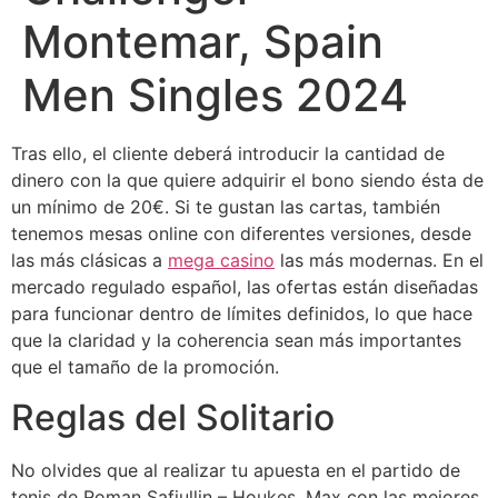
Montemar, Spain
Men Singles 2024
Tras ello, el cliente deberá introducir la cantidad de
dinero con la que quiere adquirir el bono siendo ésta de
un mínimo de 20€. Si te gustan las cartas, también
tenemos mesas online con diferentes versiones, desde
las más clásicas a
mega casino
las más modernas. En el
mercado regulado español, las ofertas están diseñadas
para funcionar dentro de límites definidos, lo que hace
que la claridad y la coherencia sean más importantes
que el tamaño de la promoción.
Reglas del Solitario
No olvides que al realizar tu apuesta en el partido de
tenis de Roman Safiullin – Houkes, Max con las mejores