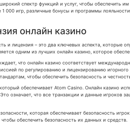
 широкий спектр функций и услуг, чтобы обеспечить и
е 1 000 игр, различные бонусы и программы лояльности
нзия онлайн казино
сть и лицензия – это два ключевых аспекта, которые о
ляется одним из лучших онлайн казино, которое обесп
рждает, что онлайн казино соответствует международн
ссией по регулированию и лицензированию игорного б
тандартам, чтобы обеспечить безопасность и честност
 который обеспечивает Atom Casino. Онлайн казино ис
 Это означает, что все транзакции и данные игроков 
зопасности, которая обеспечивает безопасность игроко
чтобы обеспечить безопасность их данных и средств.