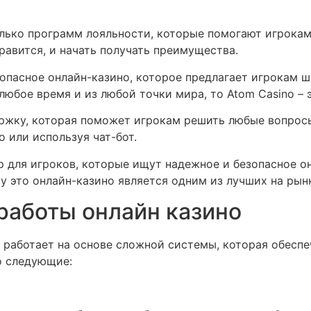
олько программ лояльности, которые помогают игрока
равится, и начать получать преимущества.
зопасное онлайн-казино, которое предлагает игрокам 
любое время и из любой точки мира, то Atom Casino – 
ержку, которая поможет игрокам решить любые вопросы
 или используя чат-бот.
ор для игроков, которые ищут надежное и безопасное 
у это онлайн-казино является одним из лучших на рын
работы онлайн казино
е работает на основе сложной системы, которая обеспе
о следующие: