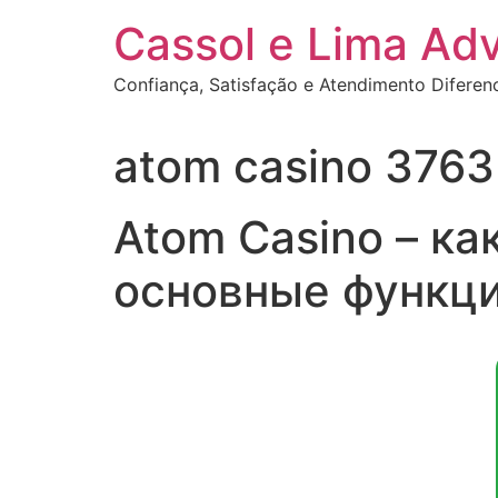
Ir
Cassol e Lima Ad
para
o
Confiança, Satisfação e Atendimento Diferen
conteúdo
atom casino 3763
Atom Casino – ка
основные функц