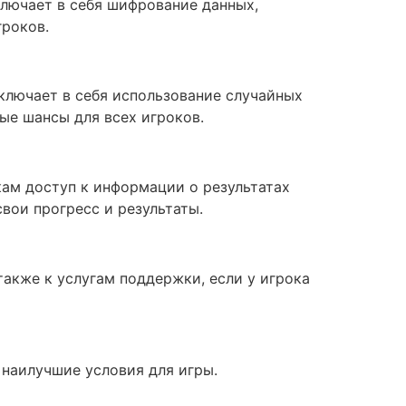
ключает в себя шифрование данных,
гроков.
ключает в себя использование случайных
ые шансы для всех игроков.
ам доступ к информации о результатах
вои прогресс и результаты.
также к услугам поддержки, если у игрока
 наилучшие условия для игры.