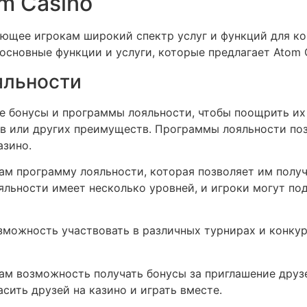
m Casino
гающее игрокам широкий спектр услуг и функций для к
основные функции и услуги, которые предлагает Atom C
яльности
е бонусы и программы лояльности, чтобы поощрить их 
ов или других преимуществ. Программы лояльности по
азино.
кам программу лояльности, которая позволяет им полу
яльности имеет несколько уровней, и игроки могут под
зможность участвовать в различных турнирах и конкур
кам возможность получать бонусы за приглашение друз
асить друзей на казино и играть вместе.