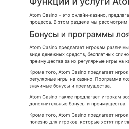
Функции и услуги Ato
Atom Casino – это онлайн-казино, предла
процесса. В этом разделе мы рассмотрим 
Бонусы и программы ло
Atom Casino предлагает игрокам различны
виде денежных средств, бесплатных спин
преимущества за их регулярные игры на к
Кроме того, Atom Casino предлагает игро
регулярные игры на казино. Программа ло
значимые бонусы и преимущества.
Atom Casino также предлагает игрокам во
дополнительные бонусы и преимущества.
Кроме того, Atom Casino предлагает игро
полезно для игроков, которые хотят пригл