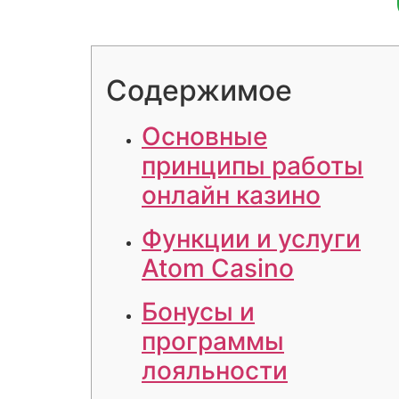
Содержимое
Основные
принципы работы
онлайн казино
Функции и услуги
Atom Casino
Бонусы и
программы
лояльности