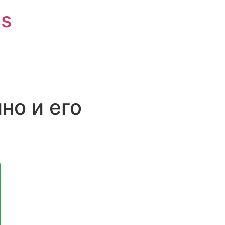
is
но и его