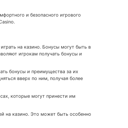
омфортного и безопасного игрового
asino.
играть на казино. Бонусы могут быть в
зволяют игрокам получать бонусы и
чать бонусы и преимущества за их
няться вверх по ним, получая более
сах, которые могут принести им
ей на казино. Это может быть особенно