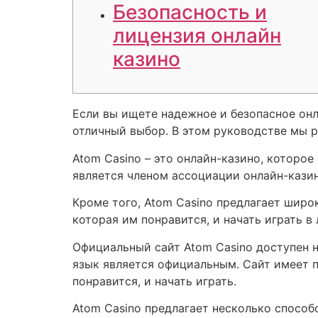
Безопасность и
лицензия онлайн
казино
Если вы ищете надежное и безопасное онла
отличный выбор. В этом руководстве мы р
Atom Casino – это онлайн-казино, которое
является членом ассоциации онлайн-казин
Кроме того, Atom Casino предлагает широк
которая им понравится, и начать играть в
Официальный сайт Atom Casino доступен на
язык является официальным. Сайт имеет п
понравится, и начать играть.
Atom Casino предлагает несколько способов