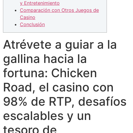
y Entretenimiento
Comparación con Otros Juegos de
Casino
Conclusión
Atrévete a guiar a la
gallina hacia la
fortuna: Chicken
Road, el casino con
98% de RTP, desafíos
escalables y un
tesoro de