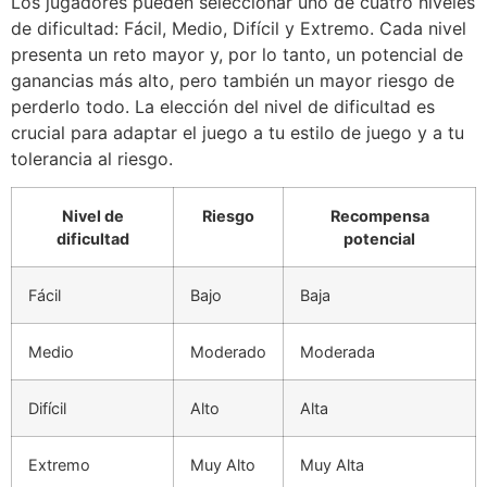
Los jugadores pueden seleccionar uno de cuatro niveles
de dificultad: Fácil, Medio, Difícil y Extremo. Cada nivel
presenta un reto mayor y, por lo tanto, un potencial de
ganancias más alto, pero también un mayor riesgo de
perderlo todo. La elección del nivel de dificultad es
crucial para adaptar el juego a tu estilo de juego y a tu
tolerancia al riesgo.
Nivel de
Riesgo
Recompensa
dificultad
potencial
Fácil
Bajo
Baja
Medio
Moderado
Moderada
Difícil
Alto
Alta
Extremo
Muy Alto
Muy Alta