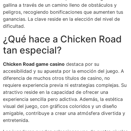
gallina a través de un camino lleno de obstáculos y
peligros, recogiendo bonificaciones que aumenten tus
ganancias. La clave reside en la elección del nivel de
dificultad.
¿Qué hace a Chicken Road
tan especial?
Chicken Road game casino
destaca por su
accesibilidad y su apuesta por la emoción del juego. A
diferencia de muchos otros títulos de casino, no
requiere experiencia previa ni estrategias complejas. Su
atractivo reside en la capacidad de ofrecer una
experiencia sencilla pero adictiva. Además, la estética
visual del juego, con gráficos coloridos y un diseño
amigable, contribuye a crear una atmósfera divertida y
entretenida.