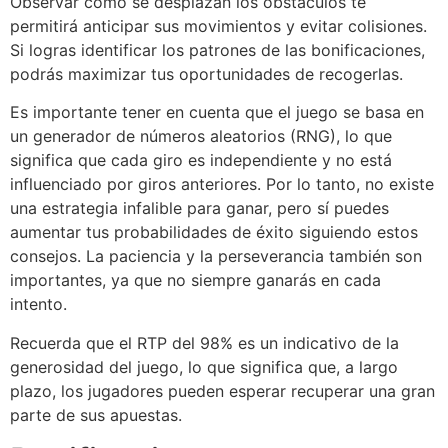
Observar cómo se desplazan los obstáculos te
permitirá anticipar sus movimientos y evitar colisiones.
Si logras identificar los patrones de las bonificaciones,
podrás maximizar tus oportunidades de recogerlas.
Es importante tener en cuenta que el juego se basa en
un generador de números aleatorios (RNG), lo que
significa que cada giro es independiente y no está
influenciado por giros anteriores. Por lo tanto, no existe
una estrategia infalible para ganar, pero sí puedes
aumentar tus probabilidades de éxito siguiendo estos
consejos. La paciencia y la perseverancia también son
importantes, ya que no siempre ganarás en cada
intento.
Recuerda que el RTP del 98% es un indicativo de la
generosidad del juego, lo que significa que, a largo
plazo, los jugadores pueden esperar recuperar una gran
parte de sus apuestas.