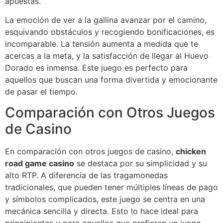
apuestas.
La emoción de ver a la gallina avanzar por el camino,
esquivando obstáculos y recogiendo bonificaciones, es
incomparable. La tensión aumenta a medida que te
acercas a la meta, y la satisfacción de llegar al Huevo
Dorado es inmensa. Este juego es perfecto para
aquellos que buscan una forma divertida y emocionante
de pasar el tiempo.
Comparación con Otros Juegos
de Casino
En comparación con otros juegos de casino,
chicken
road game casino
se destaca por su simplicidad y su
alto RTP. A diferencia de las tragamonedas
tradicionales, que pueden tener múltiples líneas de pago
y símbolos complicados, este juego se centra en una
mecánica sencilla y directa. Esto lo hace ideal para