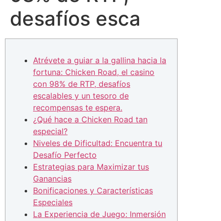
desafíos esca
Atrévete a guiar a la gallina hacia la
fortuna: Chicken Road, el casino
con 98% de RTP, desafíos
escalables y un tesoro de
recompensas te espera.
¿Qué hace a Chicken Road tan
especial?
Niveles de Dificultad: Encuentra tu
Desafío Perfecto
Estrategias para Maximizar tus
Ganancias
Bonificaciones y Características
Especiales
La Experiencia de Juego: Inmersión