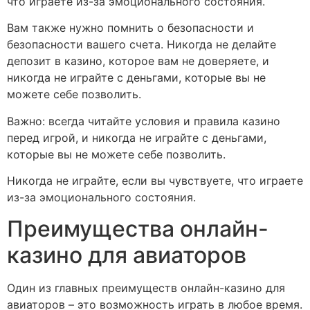
что играете из-за эмоционального состояния.
Вам также нужно помнить о безопасности и
безопасности вашего счета. Никогда не делайте
депозит в казино, которое вам не доверяете, и
никогда не играйте с деньгами, которые вы не
можете себе позволить.
Важно: всегда читайте условия и правила казино
перед игрой, и никогда не играйте с деньгами,
которые вы не можете себе позволить.
Никогда не играйте, если вы чувствуете, что играете
из-за эмоционального состояния.
Преимущества онлайн-
казино для авиаторов
Один из главных преимуществ онлайн-казино для
авиаторов – это возможность играть в любое время.