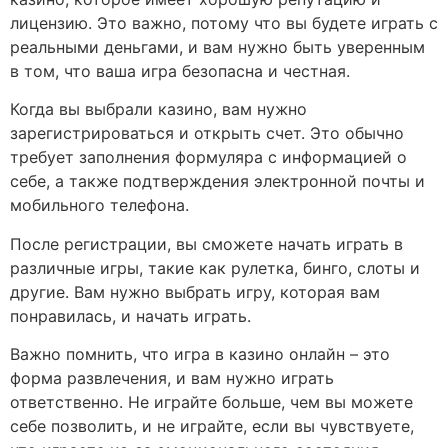
лицензию. Это важно, потому что вы будете играть с
реальными деньгами, и вам нужно быть уверенным
в том, что ваша игра безопасна и честная.
Когда вы выбрали казино, вам нужно
зарегистрироваться и открыть счет. Это обычно
требует заполнения формуляра с информацией о
себе, а также подтверждения электронной почты и
мобильного телефона.
После регистрации, вы сможете начать играть в
различные игры, такие как рулетка, бинго, слоты и
другие. Вам нужно выбрать игру, которая вам
понравилась, и начать играть.
Важно помнить, что игра в казино онлайн – это
форма развлечения, и вам нужно играть
ответственно. Не играйте больше, чем вы можете
себе позволить, и не играйте, если вы чувствуете,