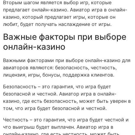
Вторым шагом является выбор игр, которые
предлагает онлайн-казино. Авиатор игра в онлайн-
казино, который предлагает игры, которые он
любит, будет получать наслаждение от игры.
Важные факторы при выборе
онлайн-казино
Важными факторами при выборе онлайн-казино для
авиаторов являются: безопасность, честность,
лицензия, игры, бонусы, поддержка клиентов.
Безопасность – это гарантия, что игра будет
безопасной и честной. Авиатор игра в онлайн-
казино, где есть безопасность, может быть уверен в
том, что игра будет безопасной и честной.
Честность – это гарантия, что игра будет честной и
что выигрыш будет выплачен. Авиатор игра в
онлайн-казино, где есть честность, может быть