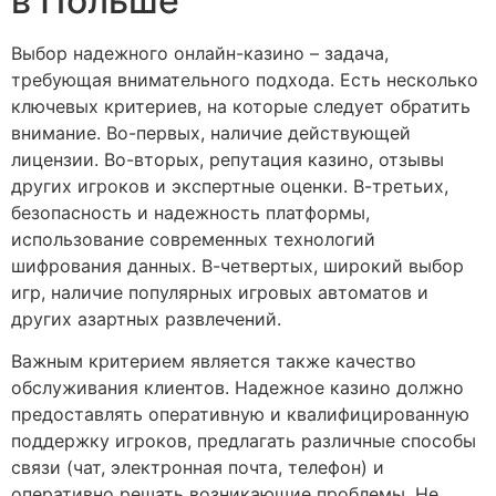
в Польше
Выбор надежного онлайн-казино – задача,
требующая внимательного подхода. Есть несколько
ключевых критериев, на которые следует обратить
внимание. Во-первых, наличие действующей
лицензии. Во-вторых, репутация казино, отзывы
других игроков и экспертные оценки. В-третьих,
безопасность и надежность платформы,
использование современных технологий
шифрования данных. В-четвертых, широкий выбор
игр, наличие популярных игровых автоматов и
других азартных развлечений.
Важным критерием является также качество
обслуживания клиентов. Надежное казино должно
предоставлять оперативную и квалифицированную
поддержку игроков, предлагать различные способы
связи (чат, электронная почта, телефон) и
оперативно решать возникающие проблемы. Не