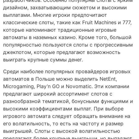
дизайном, захватывающим сюжетом и высокими
выплатами. Многие игроки предпочитают
классические слоты, такие как Fruit Machines и 777,
которые напоминают традиционные игровые
автоматы в наземных казино. Кроме того, большой
популярностью пользуются слоты с прогрессивным
джекпотом, которые предлагают возможность
выиграть крупные суммы денег.
Среди наиболее популярных провайдеров игровых
автоматов в Польше можно выделить NetEnt,
Microgaming, Play’n GO и Novomatic. Эти компании
предлагают широкий ассортимент слотов с
разнообразной тематикой, бонусными функциями и
высокими коэффициентами выплат. При выборе
игрового автомата следует обращать внимание на
его волатильность, то есть на частоту и размер
выигрышей. Слоты с высокой волатильностью
предлагают более крупные выигрыши, но выпадают