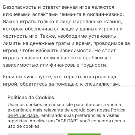
Безопасность и ответственная игра являются
ключевыми аспектами гейминга в онлайн-казино.
Важно играть только в лицензированных казино,
которые обеспечивают защиту данных игроков и
честность игр. Также, необходимо установить
лимиты на денежные траты и время, проводимое за
игрой, чтобы избежать зависимости. Не стоит
играть в казино, если у вас есть проблемы с
зависимостью или финансовые трудности.
Если вы чувствуете, что теряете контроль над
игрой, обратитесь за помощью к специалистам.
Существуют организации, которые оказывают
Políticas de Cookies
бесплатную поддержку людям, испытывающим
Usamos cookies em nosso site para oferecer a você a
проблемы с игровой зависимостью. Помните, что
experiência mais relevante de acordo com nossa
Política
азартные игры должны быть развлечением, а не
de Privacidade
, lembrando suas preferências e visitas
способом заработать деньги. Играйте ответственно
repetidas. Ao clicar em “ACEITAR”, você concorda com o
uso de cookies.
и наслаждайтесь игрой без риска для своего
финансового благополучия и здоровья.