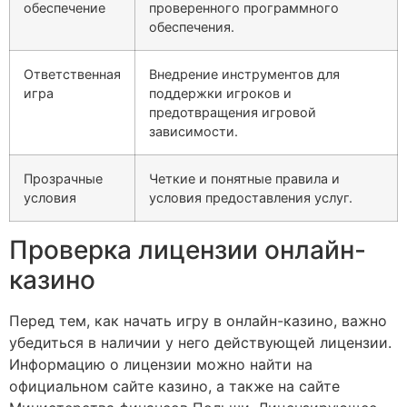
обеспечение
проверенного программного
обеспечения.
Ответственная
Внедрение инструментов для
игра
поддержки игроков и
предотвращения игровой
зависимости.
Прозрачные
Четкие и понятные правила и
условия
условия предоставления услуг.
Проверка лицензии онлайн-
казино
Перед тем, как начать игру в онлайн-казино, важно
убедиться в наличии у него действующей лицензии.
Информацию о лицензии можно найти на
официальном сайте казино, а также на сайте