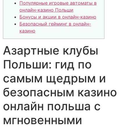
Популярные игровые автоматы в
онлайн-казино Польши
Бонусы и акции в онлайн-казино
Безопасный гейминг в онлайн-
казино
Азартные клубы
Польши: гид по
самым щедрым и
безопасным казино
онлайн польша с
мгновенными