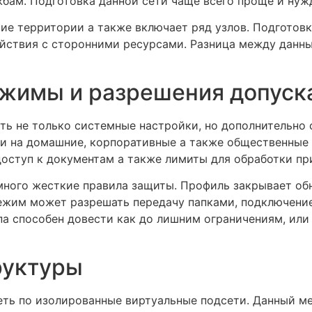
бам. Подготовка данной сети чаще всего проще и нужд
е территории а также включает ряд узлов. Подготовк
йствия с сторонними ресурсами. Разница между данн
ежимы и разрешения допуск
ть не только системные настройки, но дополнительно
и на домашние, корпоративные а также общественные
доступ к документам а также лимиты для обработки п
много жесткие правила защиты. Профиль закрывает об
ежим может разрешать передачу папками, подключение
а способен довести как до лишним ограничениям, или
руктуры
еть по изолированные виртуальные подсети. Данный м