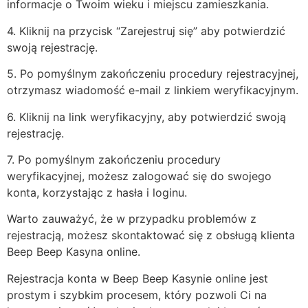
informacje o Twoim wieku i miejscu zamieszkania.
4. Kliknij na przycisk “Zarejestruj się” aby potwierdzić
swoją rejestrację.
5. Po pomyślnym zakończeniu procedury rejestracyjnej,
otrzymasz wiadomość e-mail z linkiem weryfikacyjnym.
6. Kliknij na link weryfikacyjny, aby potwierdzić swoją
rejestrację.
7. Po pomyślnym zakończeniu procedury
weryfikacyjnej, możesz zalogować się do swojego
konta, korzystając z hasła i loginu.
Warto zauważyć, że w przypadku problemów z
rejestracją, możesz skontaktować się z obsługą klienta
Beep Beep Kasyna online.
Rejestracja konta w Beep Beep Kasynie online jest
prostym i szybkim procesem, który pozwoli Ci na