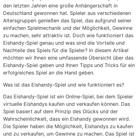
den letzten Jahren eine große Anhängerschaft in
Deutschland gewonnen hat. Spieler aus verschiedenen
Altersgruppen genießen das Spiel, das aufgrund seiner
einfachen Spielmechanik und der Möglichkeit, Gewinne
zu machen, sehr attraktiv ist. Doch wie funktioniert das
Eishandy-Spiel genau und was sind die Vorteile und
Nachteile des Spiels für die Spieler? In diesem Artikel
möchten wir Ihnen eine umfassende Übersicht über das
Eishandy-Spiel geben und Ihnen Tipps und Tricks für ein
erfolgreiches Spiel an die Hand geben.
Was ist das Eishandy-Spiel und wie funktioniert es?
Das Eishandy-Spiel ist ein Online-Spiel, bei dem Spieler
virtuelle Eishandys kaufen und verkaufen können. Das
Spiel basiert auf dem Prinzip des Glücks und der
Wahrscheinlichkeit, dass ein Eishandy gewonnen wird.
Die Spieler haben die Möglichkeit, Eishandys zu kaufen
und zu verkaufen, um Gewinne zu machen. Das Spiel ist