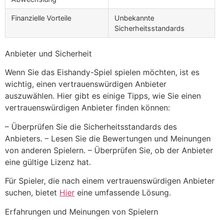
Finanzielle Vorteile
Unbekannte
Sicherheitsstandards
Anbieter und Sicherheit
Wenn Sie das Eishandy-Spiel spielen möchten, ist es
wichtig, einen vertrauenswürdigen Anbieter
auszuwählen. Hier gibt es einige Tipps, wie Sie einen
vertrauenswürdigen Anbieter finden können:
– Überprüfen Sie die Sicherheitsstandards des
Anbieters. – Lesen Sie die Bewertungen und Meinungen
von anderen Spielern. – Überprüfen Sie, ob der Anbieter
eine gültige Lizenz hat.
Für Spieler, die nach einem vertrauenswürdigen Anbieter
suchen, bietet
Hier
eine umfassende Lösung.
Erfahrungen und Meinungen von Spielern