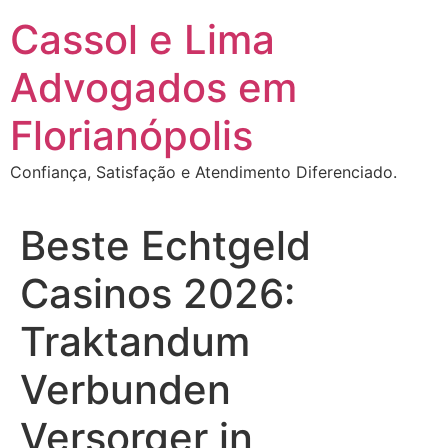
Ir
Cassol e Lima
para
o
Advogados em
conteúdo
Florianópolis
Confiança, Satisfação e Atendimento Diferenciado.
Beste Echtgeld
Casinos 2026:
Traktandum
Verbunden
Versorger in