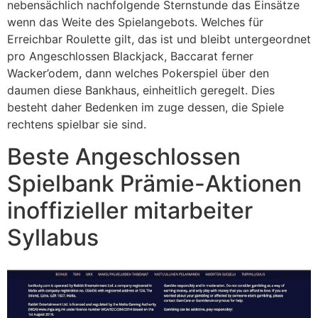
nebensächlich nachfolgende Sternstunde das Einsätze
wenn das Weite des Spielangebots. Welches für
Erreichbar Roulette gilt, das ist und bleibt untergeordnet
pro Angeschlossen Blackjack, Baccarat ferner
Wacker’odem, dann welches Pokerspiel über den
daumen diese Bankhaus, einheitlich geregelt. Dies
besteht daher Bedenken im zuge dessen, die Spiele
rechtens spielbar sie sind.
Beste Angeschlossen
Spielbank Prämie-Aktionen
inoffizieller mitarbeiter
Syllabus