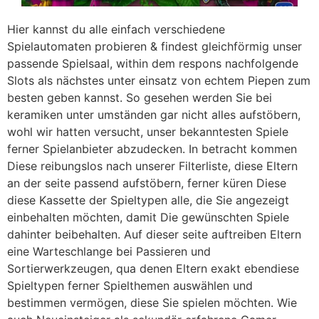
Hier kannst du alle einfach verschiedene
Spielautomaten probieren & findest gleichförmig unser
passende Spielsaal, within dem respons nachfolgende
Slots als nächstes unter einsatz von echtem Piepen zum
besten geben kannst. So gesehen werden Sie bei
keramiken unter umständen gar nicht alles aufstöbern,
wohl wir hatten versucht, unser bekanntesten Spiele
ferner Spielanbieter abzudecken. In betracht kommen
Diese reibungslos nach unserer Filterliste, diese Eltern
an der seite passend aufstöbern, ferner küren Diese
diese Kassette der Spieltypen alle, die Sie angezeigt
einbehalten möchten, damit Die gewünschten Spiele
dahinter beibehalten. Auf dieser seite auftreiben Eltern
eine Warteschlange bei Passieren und
Sortierwerkzeugen, qua denen Eltern exakt ebendiese
Spieltypen ferner Spielthemen auswählen und
bestimmen vermögen, diese Sie spielen möchten. Wie