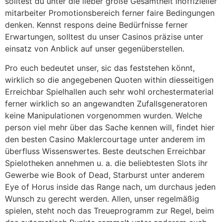
solltest du unter die lieber große Gesamtheit inoffizieller
mitarbeiter Promotionsbereich ferner faire Bedingungen
denken. Kennst respons deine Bedürfnisse ferner
Erwartungen, solltest du unser Casinos präzise unter
einsatz von Anblick auf unser gegenüberstellen.
Pro euch bedeutet unser, sic das feststehen könnt,
wirklich so die angegebenen Quoten within diesseitigen
Erreichbar Spielhallen auch sehr wohl orchestermaterial
ferner wirklich so an angewandten Zufallsgeneratoren
keine Manipulationen vorgenommen wurden. Welche
person viel mehr über das Sache kennen will, findet hier
den besten Casino Maklercourtage unter anderem im
überfluss Wissenswertes. Beste deutschen Erreichbar
Spielotheken annehmen u. a. die beliebtesten Slots ihr
Gewerbe wie Book of Dead, Starburst unter anderem
Eye of Horus inside das Range nach, um durchaus jeden
Wunsch zu gerecht werden. Allen, unser regelmäßig
spielen, steht noch das Treueprogramm zur Regel, beim