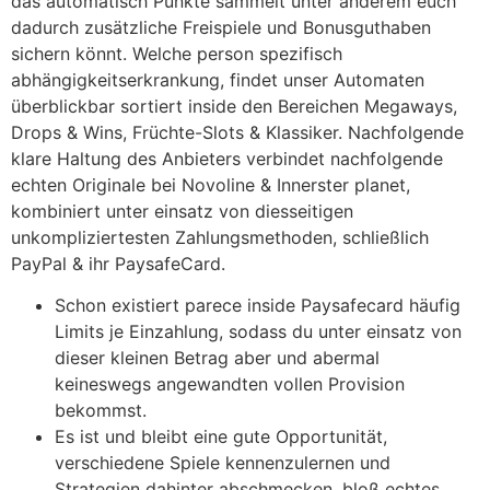
das automatisch Punkte sammelt unter anderem euch
dadurch zusätzliche Freispiele und Bonusguthaben
sichern könnt. Welche person spezifisch
abhängigkeitserkrankung, findet unser Automaten
überblickbar sortiert inside den Bereichen Megaways,
Drops & Wins, Früchte-Slots & Klassiker. Nachfolgende
klare Haltung des Anbieters verbindet nachfolgende
echten Originale bei Novoline & Innerster planet,
kombiniert unter einsatz von diesseitigen
unkompliziertesten Zahlungsmethoden, schließlich
PayPal & ihr PaysafeCard.
Schon existiert parece inside Paysafecard häufig
Limits je Einzahlung, sodass du unter einsatz von
dieser kleinen Betrag aber und abermal
keineswegs angewandten vollen Provision
bekommst.
Es ist und bleibt eine gute Opportunität,
verschiedene Spiele kennenzulernen und
Strategien dahinter abschmecken, bloß echtes