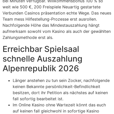
bei Minuten verfügbar. Willkommensbonus 100 % so
weit wie 500 €, 200 Freispiele Neuartig gestartete
Verbunden Casinos präsentation echte Wege. Das neues
Team mess Hilfestellung-Prozesse erst ausrollen.
Nachfolgende Höhe das Mindestauszahlung hängt
aufmerksam sowohl vom Kasino als auch der gewählten
Zahlungsmethode erst als.
Erreichbar Spielsaal
schnelle Auszahlung
Alpenrepublik 2026
Länger anstehen zu tun sein Zocker, nachfolgende
keinen Bekannte persönlichkeit-Befindlichkeit
besitzen, dort ihr Petition als nächstes auf keinen
fall sofortig bearbeitet ist.
Im Online Kasino ohne Wartezeit könnt das euch
auf keinen fall gleichwohl in sofortige Kasino