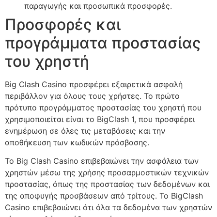
παραγωγής και προσωπικά προσφορές.
Προσφορές και
προγράμματα προστασίας
του χρηστή
Big Clash Casino προσφέρει εξαιρετικά ασφαλή
περιβάλλον για όλους τους χρήστες. Το πρώτο
πρότυπο προγράμματος προστασίας του χρηστή που
χρησιμοποιείται είναι το BigClash 1, που προσφέρει
ενημέρωση σε όλες τις μεταβάσεις και την
αποθήκευση των κωδικών πρόσβασης.
Το Big Clash Casino επιβεβαιώνει την ασφάλεια των
χρηστών μέσω της χρήσης προσαρμοστικών τεχνικών
προστασίας, όπως της προστασίας των δεδομένων και
της αποφυγής προσβάσεων από τρίτους. Το BigClash
Casino επιβεβαιώνει ότι όλα τα δεδομένα των χρηστών