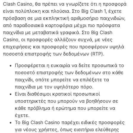
Clash Casino, θα πρέπει να γνωρίζετε ότι η προσφορά
είναι πολύπλοκη και πλούσια. Στο Big Clash 1, έχετε
πρόσβαση σε μια εκπληκτική αριθμοσήριο παιχνιδιών,
από παραδοσιακά καρτοφόρια μέχρι πιο πρόσφατα
παιχνίδια με μεταβατικά γραφικά. Στο Big Clash
Casino, οι προσφορές αλλάζουν συχνά, με νέες
επιχειρήσεις και προσφορές που προσφέρουν υψηλά
ποσοστά επιστροφής των δεδομένων (RTP).
Προσφέρεται η ευκαιρία να δείτε προσωπικά το
ποσοστό επιστροφής των δεδομένων στο κάθε
παιχνίδι, οπότε μπορείτε να επιλέξετε τα
παιχνίδια με τον υψηλότερο πόρο.
Είναι διαθέσιμοι κρατικοί προσωπικοί
υποστηρικτές που μπορούν να βοηθήσουν σε
κάθε πρόβλημα ή ερώτημα που μπορείτε να
έχετε.
Το Big Clash Casino παρέχει ειδικές προσφορές
για νέους χρήστες, όπως εισιτήρια ελεύθερης