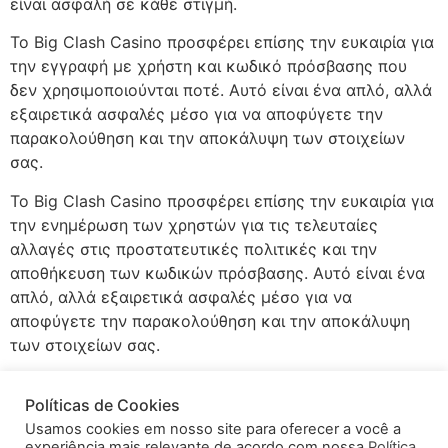
είναι ασφαλή σε κάθε στιγμή.
Το Big Clash Casino προσφέρει επίσης την ευκαιρία για
την εγγραφή με χρήστη και κωδικό πρόσβασης που
δεν χρησιμοποιούνται ποτέ. Αυτό είναι ένα απλό, αλλά
εξαιρετικά ασφαλές μέσο για να αποφύγετε την
παρακολούθηση και την αποκάλυψη των στοιχείων
σας.
Το Big Clash Casino προσφέρει επίσης την ευκαιρία για
την ενημέρωση των χρηστών για τις τελευταίες
αλλαγές στις προστατευτικές πολιτικές και την
αποθήκευση των κωδικών πρόσβασης. Αυτό είναι ένα
απλό, αλλά εξαιρετικά ασφαλές μέσο για να
αποφύγετε την παρακολούθηση και την αποκάλυψη
των στοιχείων σας.
Το Big Clash Casino προσφέρει επίσης την ευκαιρία για
Políticas de Cookies
την ενημέρωση των χρηστών για τις τελευταίες
Usamos cookies em nosso site para oferecer a você a
αλλαγές στις προστατευτικές πολιτικές και την
experiência mais relevante de acordo com nossa
Política