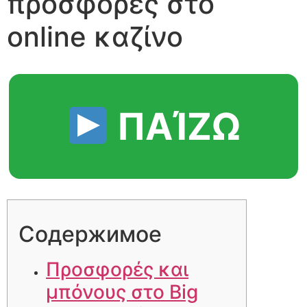
προσφορές στο
online καζίνο
ΠΑΊΖΩ
Содержимое
Προσφορές και
μπόνους στο Big