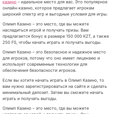
казино
– идеальное место для вас. Это популярное
онлайн-казино, которое предлагает игрокам
широкий спектр игр и выгодные условия для игры.
Олимп Казино – это место, где вы можете
насладиться игрой и получать призы. Вам
предлагается бонус в размере 150 000 KZT, а также
250 FS, чтобы начать играть и получать выгоды.
Олимп Казино – это безопасное и надежное место
для игроков, потому что оно имеет лицензию и
использует современные технологии для
обеспечения безопасности игроков.
Если вы хотите начать играть в Олимп Казино, то
вам нужно зарегистрироваться на сайте и сделать
минимальный депозит. Затем вы сможете начать
играть и получать выгоды.
Олимп Казино – это место, где вы можете