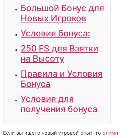
Большой Бонус для
Новых Игроков
Условия бонуса:
250 FS для Взятки
на Высоту
Правила и Условия
Бонуса
Условия для
получения бонуса
Если вы ищете новый игровой опыт, то
олимп