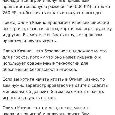
насладиться игрой и получать призы. Вам
предлагается бонус в размере 150 000 KZT, а также
250 FS, чтобы начать играть и получать выгоды.
Также, Олимп Казино предлагает игрокам широкий
спектр игр, включая слоты, карточные игры, рулетку
и другие. Вы можете выбрать игру, которая вам
нравится, и начать играть.
Олимп Казино – это безопасное и надежное место
для игроков, потому что оно имеет лицензию и
использует современные технологии для
обеспечения безопасности игроков.
Если вы хотите начать играть в Олимп Казино, то
вам нужно зарегистрироваться на сайте и сделать
минимальный депозит. Затем вы сможете начать
играть и получать выгоды.
Олимп Казино – это место, где вы можете
насладиться игрой и получать призы. Вам