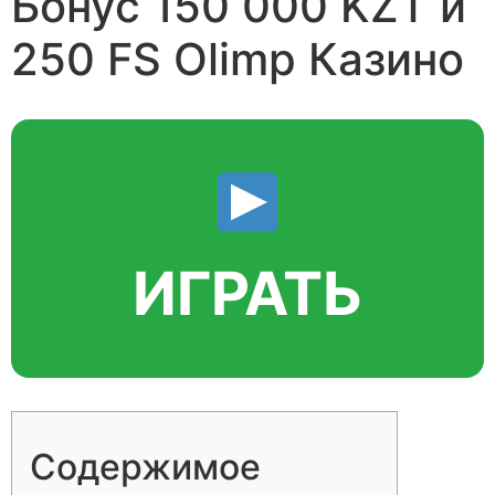
Бонус 150 000 KZT и
250 FS Olimp Казино
ИГРАТЬ
Содержимое