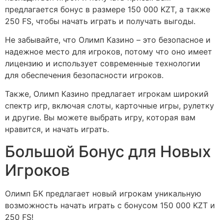
предлагается бонус в размере 150 000 KZT, а также
250 FS, чтобы начать играть и получать выгоды.
Не забывайте, что Олимп Казино – это безопасное и
надежное место для игроков, потому что оно имеет
лицензию и использует современные технологии
для обеспечения безопасности игроков.
Также, Олимп Казино предлагает игрокам широкий
спектр игр, включая слоты, карточные игры, рулетку
и другие. Вы можете выбрать игру, которая вам
нравится, и начать играть.
Большой Бонус для Новых
Игроков
Олимп БК предлагает новый игрокам уникальную
возможность начать играть с бонусом 150 000 KZT и
250 FS!