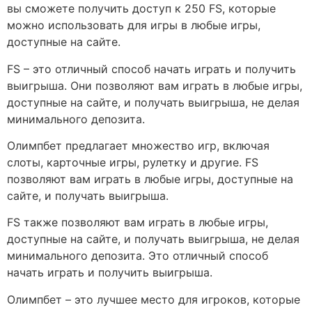
вы сможете получить доступ к 250 FS, которые
можно использовать для игры в любые игры,
доступные на сайте.
FS – это отличный способ начать играть и получить
выигрыша. Они позволяют вам играть в любые игры,
доступные на сайте, и получать выигрыша, не делая
минимального депозита.
Олимпбет предлагает множество игр, включая
слоты, карточные игры, рулетку и другие. FS
позволяют вам играть в любые игры, доступные на
сайте, и получать выигрыша.
FS также позволяют вам играть в любые игры,
доступные на сайте, и получать выигрыша, не делая
минимального депозита. Это отличный способ
начать играть и получить выигрыша.
Олимпбет – это лучшее место для игроков, которые