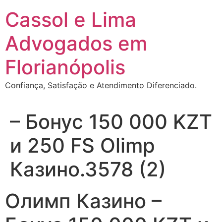
Ir
Cassol e Lima
para
o
Advogados em
conteúdo
Florianópolis
Confiança, Satisfação e Atendimento Diferenciado.
– Бонус 150 000 KZT
и 250 FS Olimp
Казино.3578 (2)
Олимп Казино –