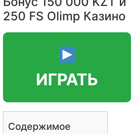
Бонус 150 000 KZT и
250 FS Olimp Казино
ИГРАТЬ
Содержимое