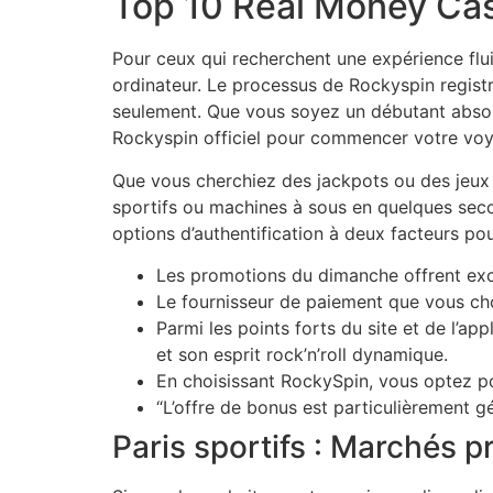
Top 10 Real Money Casi
Pour ceux qui recherchent une expérience flui
ordinateur. Le processus de Rockyspin regist
seulement. Que vous soyez un débutant absolu 
Rockyspin officiel pour commencer votre voy
Que vous cherchiez des jackpots ou des jeux d
sportifs ou machines à sous en quelques seco
options d’authentification à deux facteurs pou
Les promotions du dimanche offrent excl
Le fournisseur de paiement que vous cho
Parmi les points forts du site et de l’ap
et son esprit rock’n’roll dynamique.
En choisissant RockySpin, vous optez po
“L’offre de bonus est particulièrement g
Paris sportifs : Marchés p