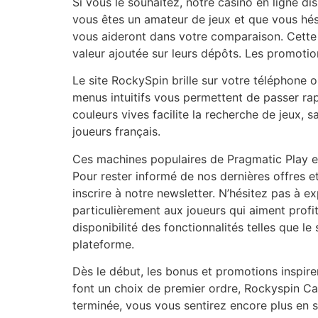
Si vous le souhaitez, notre casino en ligne di
vous êtes un amateur de jeux et que vous hési
vous aideront dans votre comparaison. Cette 
valeur ajoutée sur leurs dépôts. Les promotio
Le site RockySpin brille sur votre téléphone o
menus intuitifs vous permettent de passer r
couleurs vives facilite la recherche de jeux,
joueurs français.
Ces machines populaires de Pragmatic Play et 
Pour rester informé de nos dernières offres
inscrire à notre newsletter. N’hésitez pas à e
particulièrement aux joueurs qui aiment profit
disponibilité des fonctionnalités telles que l
plateforme.
Dès le début, les bonus et promotions inspir
font un choix de premier ordre, Rockyspin Cas
terminée, vous vous sentirez encore plus en sé