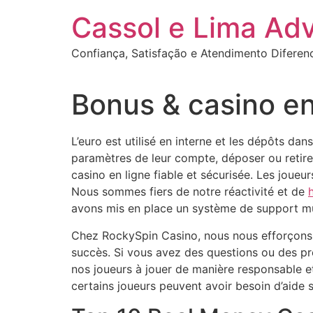
Ir
Cassol e Lima Ad
para
o
Confiança, Satisfação e Atendimento Diferen
conteúdo
Bonus & casino en
L’euro est utilisé en interne et les dépôts dan
paramètres de leur compte, déposer ou retirer
casino en ligne fiable et sécurisée. Les joueu
Nous sommes fiers de notre réactivité et de
avons mis en place un système de support mul
Chez RockySpin Casino, nous nous efforçons d
succès. Si vous avez des questions ou des pr
nos joueurs à jouer de manière responsable e
certains joueurs peuvent avoir besoin d’aide 