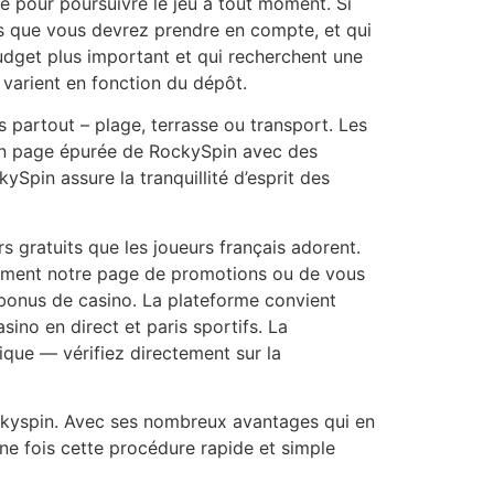
ue pour poursuivre le jeu à tout moment. Si
nts que vous devrez prendre en compte, et qui
udget plus important et qui recherchent une
 varient en fonction du dépôt.
s partout – plage, terrasse ou transport. Les
 en page épurée de RockySpin avec des
Spin assure la tranquillité d’esprit des
s gratuits que les joueurs français adorent.
rement notre page de promotions ou de vous
t bonus de casino. La plateforme convient
sino en direct et paris sportifs. La
fique — vérifiez directement sur la
Rockyspin. Avec ses nombreux avantages qui en
ne fois cette procédure rapide et simple