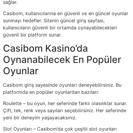
sağlar.
Casibom, kullanıcılarına en güvenli ve en güncel oyunlar
sunmayı hedefler. Sitenin güncel giriş sayfası,
kullanıcıların güvenli bir ortamda oynayabilecekleri
güvenli bir platform sunar.
Casibom Kasino’da
Oynanabilecek En Popüler
Oyunlar
Casibom giriş sayesinde oyunları deneyebilirsiniz. Bu
platformda en popüler oyunlardan bazıları:
Roulette – bu oyun, her seferinde farklı olasılıklar sunar.
Çift, tek, renk veya sayıları seçebilirsiniz. Her seferinde
yeni bir deneyim yaşayacaksınız.
Slot Oyunları – Casibom’da çok çeşitli slot oyunları