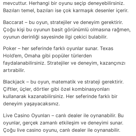
mevcuttur. Herhangi bir oyunu seçip deneyebilirsiniz.
Bazıları temel, bazıları ise çok karmaşık desenler içerir.
Baccarat – bu oyun, stratejiler ve deneyim gerektirir.
Çoğu kişi bu oyunun basit görünümlü olmasına rağmen,
oyunun derinliği sayesinde ilgi çekici bulabilir.
Poker – her seferinde farklı oyunlar sunar. Texas
Hold’em, Omaha gibi popüler türlerden
faydalanabilirsiniz. Stratejiler ve deneyim, kazançınızı
artırabilir.
Blackjack – bu oyun, matematik ve strateji gerektirir.
Çiftler, üçler, dörtler gibi özel kombinasyonları
kullanarak kazanabilirsiniz. Her seferinde farklı bir
deneyim yaşayacaksınız.
Live Casino Oyunları – canlı dealer ile oynanabilir. Bu
oyunlar, gerçek zamanlı etkileşim ve deneyimi sunar.
Çoğu live casino oyunu, canlı dealer ile oynanabilir.