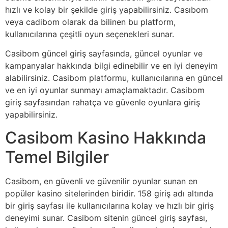
hızlı ve kolay bir şekilde giriş yapabilirsiniz. Casıbom
veya cadibom olarak da bilinen bu platform,
kullanıcılarına çeşitli oyun seçenekleri sunar.
Casibom güncel giriş sayfasında, güncel oyunlar ve
kampanyalar hakkında bilgi edinebilir ve en iyi deneyim
alabilirsiniz. Casibom platformu, kullanıcılarına en güncel
ve en iyi oyunlar sunmayı amaçlamaktadır. Casibom
giriş sayfasından rahatça ve güvenle oyunlara giriş
yapabilirsiniz.
Casibom Kasino Hakkında
Temel Bilgiler
Casibom, en güvenli ve güvenilir oyunlar sunan en
popüler kasino sitelerinden biridir. 158 giriş adı altında
bir giriş sayfası ile kullanıcılarına kolay ve hızlı bir giriş
deneyimi sunar. Casibom sitenin güncel giriş sayfası,