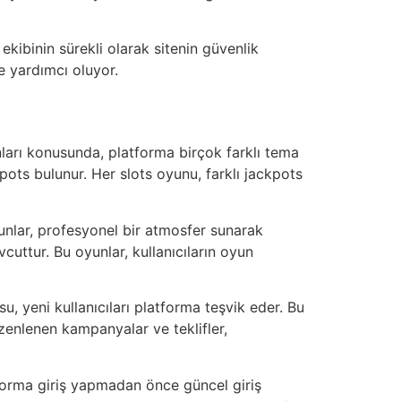
ekibinin sürekli olarak sitenin güvenlik
e yardımcı oluyor.
unları konusunda, platforma birçok farklı tema
pots bulunur. Her slots oyunu, farklı jackpots
yunlar, profesyonel bir atmosfer sunarak
cuttur. Bu oyunlar, kullanıcıların oyun
u, yeni kullanıcıları platforma teşvik eder. Bu
üzenlenen kampanyalar ve teklifler,
atforma giriş yapmadan önce güncel giriş