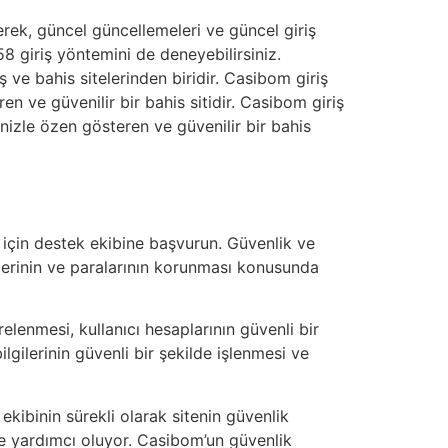
erek, güncel güncellemeleri ve güncel giriş
58 giriş yöntemini de deneyebilirsiniz.
 ve bahis sitelerinden biridir. Casibom giriş
en ve güvenilir bir bahis sitidir. Casibom giriş
nizle özen gösteren ve güvenilir bir bahis
i için destek ekibine başvurun. Güvenlik ve
lgilerinin ve paralarının korunması konusunda
relenmesi, kullanıcı hesaplarının güvenli bir
ilgilerinin güvenli bir şekilde işlenmesi ve
ekibinin sürekli olarak sitenin güvenlik
ine yardımcı oluyor. Casibom’un güvenlik