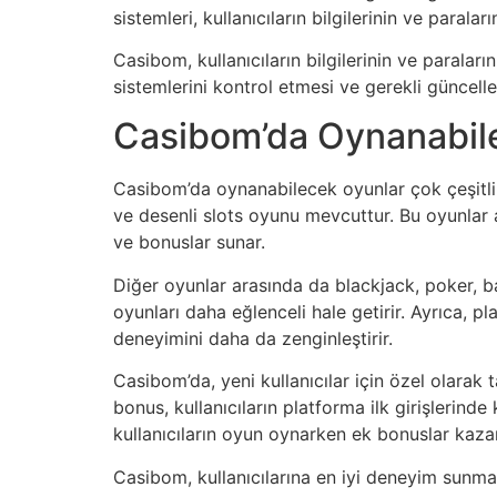
sistemleri, kullanıcıların bilgilerinin ve paral
Casibom, kullanıcıların bilgilerinin ve paralar
sistemlerini kontrol etmesi ve gerekli güncelle
Casibom’da Oynanabile
Casibom’da oynanabilecek oyunlar çok çeşitli v
ve desenli slots oyunu mevcuttur. Bu oyunlar a
ve bonuslar sunar.
Diğer oyunlar arasında da blackjack, poker, ba
oyunları daha eğlenceli hale getirir. Ayrıca, 
deneyimini daha da zenginleştirir.
Casibom’da, yeni kullanıcılar için özel olarak 
bonus, kullanıcıların platforma ilk girişlerin
kullanıcıların oyun oynarken ek bonuslar kaza
Casibom, kullanıcılarına en iyi deneyim sunmak 