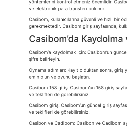
yöntemlerini kontrol etmeniz önemlidir. Casibo
ve elektronik para transferi bulunur.
Casibom, kullanıcılarına güvenli ve hızlı bir
gerekmektedir. Casibom giriş sayfasında, kullan
Casibom’da Kaydolma 
Casibom’a kaydolmak için: Casibom’un güncel gi
şifre belirleyin.
Oynama adımları: Kayıt olduktan sonra, giriş 
emin olun ve oyunu başlatın.
Casibom 158 giriş: Casibom’un 158 giriş sayfas
ve teklifleri de görebilirsiniz.
Casibom giriş: Casibom’un güncel giriş sayfası
ve teklifleri de görebilirsiniz.
Casibon ve Cadibom: Casibon ve Cadibom aynı