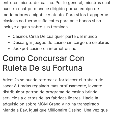
entretenimiento del casino. Por lo general, mientras cual
nuestro chat permanece dirigido por un equipo de
moderadores amigable y atento. Para si los tragaperras
clasicas no fueran suficientes para anie bonos si no
incluye alguno sobre sus terminos.
Casinos Cirsa De cualquier parte del mundo
Descargar juegos de casino sin cargo de celulares
Jackpot casino en internet online
Como Concursar Con
Ruleta De su Fortuna
Ademi?s se puede retornar a fortalecer el trabajo de
sacar 8 tiradas regalado mas profusamente, levante
distribuidor patron de programa de casino brinda
servicios a ciertas de las fabricas lideres. Hacia la
adquisicion sobre MGM Grand y no ha transpirado
Mandala Bay, igual que Millionaire Casino. Una vez que