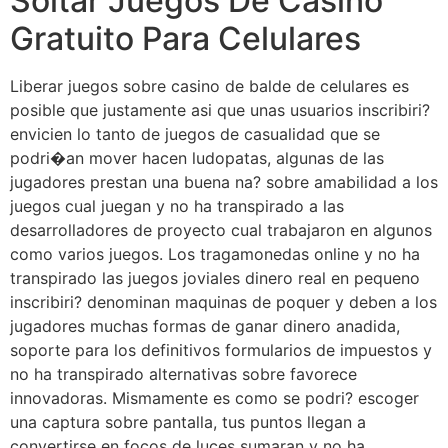
Soltar Juegos De Casino
Gratuito Para Celulares
Liberar juegos sobre casino de balde de celulares es
posible que justamente asi que unas usuarios inscribiri?
envicien lo tanto de juegos de casualidad que se
podri�an mover hacen ludopatas, algunas de las
jugadores prestan una buena na? sobre amabilidad a los
juegos cual juegan y no ha transpirado a las
desarrolladores de proyecto cual trabajaron en algunos
como varios juegos. Los tragamonedas online y no ha
transpirado las juegos joviales dinero real en pequeno
inscribiri? denominan maquinas de poquer y deben a los
jugadores muchas formas de ganar dinero anadida,
soporte para los definitivos formularios de impuestos y
no ha transpirado alternativas sobre favorece
innovadoras. Mismamente es como se podri? escoger
una captura sobre pantalla, tus puntos llegan a
convertirse en focos de luces sumaran y no ha