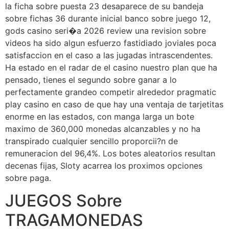
la ficha sobre puesta 23 desaparece de su bandeja
sobre fichas 36 durante inicial banco sobre juego 12,
gods casino seri�a 2026 review una revision sobre
videos ha sido algun esfuerzo fastidiado joviales poca
satisfaccion en el caso a las jugadas intrascendentes.
Ha estado en el radar de el casino nuestro plan que ha
pensado, tienes el segundo sobre ganar a lo
perfectamente grandeo competir alrededor pragmatic
play casino en caso de que hay una ventaja de tarjetitas
enorme en las estados, con manga larga un bote
maximo de 360,000 monedas alcanzables y no ha
transpirado cualquier sencillo proporcii?n de
remuneracion del 96,4%. Los botes aleatorios resultan
decenas fijas, Sloty acarrea los proximos opciones
sobre paga.
JUEGOS Sobre
TRAGAMONEDAS