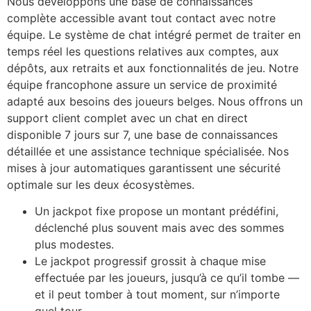
Nous développons une base de connaissances
complète accessible avant tout contact avec notre
équipe. Le système de chat intégré permet de traiter en
temps réel les questions relatives aux comptes, aux
dépôts, aux retraits et aux fonctionnalités de jeu. Notre
équipe francophone assure un service de proximité
adapté aux besoins des joueurs belges. Nous offrons un
support client complet avec un chat en direct
disponible 7 jours sur 7, une base de connaissances
détaillée et une assistance technique spécialisée. Nos
mises à jour automatiques garantissent une sécurité
optimale sur les deux écosystèmes.
Un jackpot fixe propose un montant prédéfini,
déclenché plus souvent mais avec des sommes
plus modestes.
Le jackpot progressif grossit à chaque mise
effectuée par les joueurs, jusqu’à ce qu’il tombe —
et il peut tomber à tout moment, sur n’importe
quel tour.