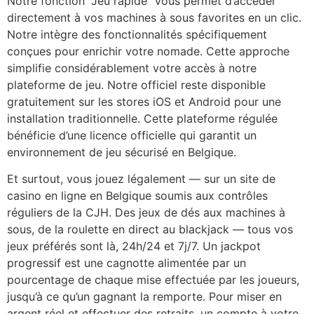
Notre fonction “Jeu rapide” vous permet d’accéder
directement à vos machines à sous favorites en un clic.
Notre intègre des fonctionnalités spécifiquement
conçues pour enrichir votre nomade. Cette approche
simplifie considérablement votre accès à notre
plateforme de jeu. Notre officiel reste disponible
gratuitement sur les stores iOS et Android pour une
installation traditionnelle. Cette plateforme régulée
bénéficie d’une licence officielle qui garantit un
environnement de jeu sécurisé en Belgique.
Et surtout, vous jouez légalement — sur un site de
casino en ligne en Belgique soumis aux contrôles
réguliers de la CJH. Des jeux de dés aux machines à
sous, de la roulette en direct au blackjack — tous vos
jeux préférés sont là, 24h/24 et 7j/7. Un jackpot
progressif est une cagnotte alimentée par un
pourcentage de chaque mise effectuée par les joueurs,
jusqu’à ce qu’un gagnant la remporte. Pour miser en
argent réel et effectuer des retraits, un compte à votre