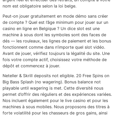
nom est obligatoire selon la loi belge.
Peut-on jouer gratuitement en mode démo sans créer
de compte ? Quel est l’âge minimum pour jouer sur un
casino en ligne en Belgique ? Un dice slot est une
machine à sous dont les symboles sont des faces de
dés — les rouleaux, les lignes de paiement et les bonus
fonctionnent comme dans n’importe quel slot vidéo.
Avant de jouer, vérifiez toujours la légalité du site. Une
fois votre compte actif, choisissez votre méthode de
dépôt et commencez à jouer.
Neteller & Skrill deposits not eligible. 20 Free Spins on
Big Bass Splash (no wagering). Bonus balance not
playable until wagering is met. Cette diversité nous
permet d’offrir des réguliers et des expériences variées.
Nos incluent également pour le live casino et pour les
machines à sous mobiles. Nous proposons des titres à
forte volatilité pour les chasseurs de gros gains, ainsi