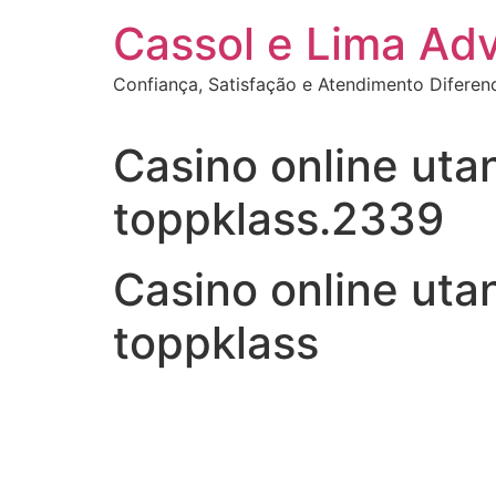
Ir
Cassol e Lima Ad
para
o
Confiança, Satisfação e Atendimento Diferen
conteúdo
Casino online utan
toppklass.2339
Casino online utan
toppklass