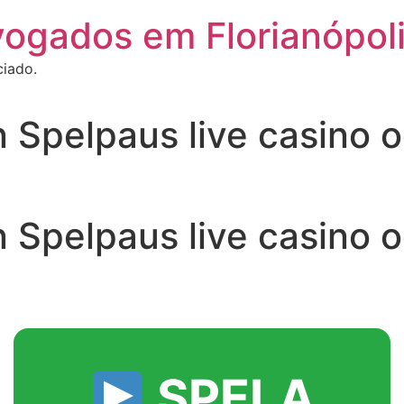
vogados em Florianópol
ciado.
 Spelpaus live casino oc
 Spelpaus live casino oc
SPELA