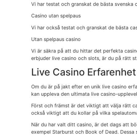
Vi har testat och granskat de bästa svenska 
Casino utan spelpaus
Vi har också testat och granskat de bästa ca
Utan spelpaus casino
Vi är säkra på att du hittar det perfekta ca
erbjuder live casino och slots, är du på rätt st
Live Casino Erfarenhet
Om du är på jakt efter en unik live casino erf
kan uppleva den ultimata live casino-uppleve
Först och främst är det viktigt att välja rätt
också viktigt att du kollar på vilka spelautom
När du har valt ditt casino, är det dags att 
exempel Starburst och Book of Dead. Dessa s