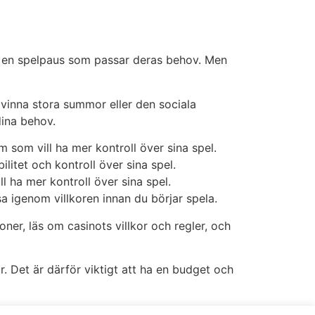
ta en spelpaus som passar deras behov. Men
t vinna stora summor eller den sociala
dina behov.
 som vill ha mer kontroll över sina spel.
ilitet och kontroll över sina spel.
l ha mer kontroll över sina spel.
äsa igenom villkoren innan du börjar spela.
oner, läs om casinots villkor och regler, och
r. Det är därför viktigt att ha en budget och
 dig. Kom ihåg att alltid ha en bra förståelse