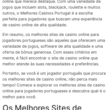
online que merece destaque. Com uma variedade de
jogos que incluem slots, blackjack, roulette e muitos
outros, o Melhores Casinos Portugal é a escolha
perfeita para jogadores que buscam uma experiência
de casino online de alta qualidade.
Em resumo, os melhores sites de casino online para
jogadores portugueses são aqueles que oferecem uma
variedade de jogos, software de alta qualidade e uma
oferta de bônus generosa. Com esses critérios em
mente, é fácil encontrar o site de casino online que
melhor atende às suas necessidades e preferências.
Portanto, se você é um jogador português que procura
os melhores sites de casino online, não perca mais
tempo! Comece a explorar os melhores sites de casino
online para jogadores portugueses e descubra qual é o
melhor para você.
Os Melhores Sites de