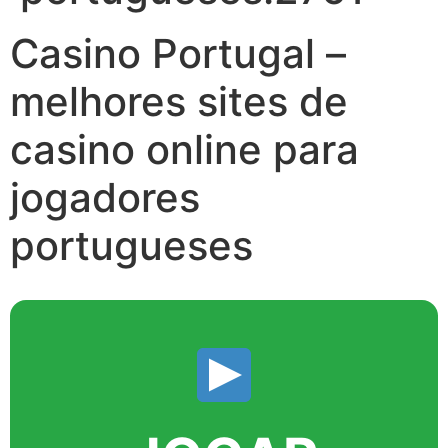
Casino Portugal –
melhores sites de
casino online para
jogadores
portugueses