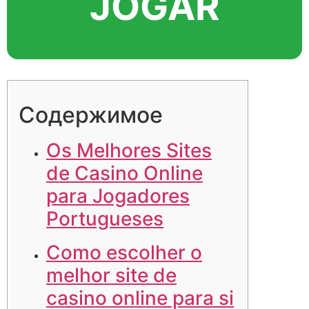
JOGAR
Содержимое
Os Melhores Sites
de Casino Online
para Jogadores
Portugueses
Como escolher o
melhor site de
casino online para si