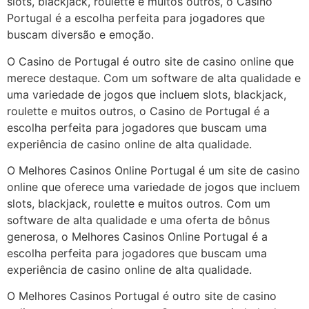
slots, blackjack, roulette e muitos outros, o Casino
Portugal é a escolha perfeita para jogadores que
buscam diversão e emoção.
O Casino de Portugal é outro site de casino online que
merece destaque. Com um software de alta qualidade e
uma variedade de jogos que incluem slots, blackjack,
roulette e muitos outros, o Casino de Portugal é a
escolha perfeita para jogadores que buscam uma
experiência de casino online de alta qualidade.
O Melhores Casinos Online Portugal é um site de casino
online que oferece uma variedade de jogos que incluem
slots, blackjack, roulette e muitos outros. Com um
software de alta qualidade e uma oferta de bônus
generosa, o Melhores Casinos Online Portugal é a
escolha perfeita para jogadores que buscam uma
experiência de casino online de alta qualidade.
O Melhores Casinos Portugal é outro site de casino