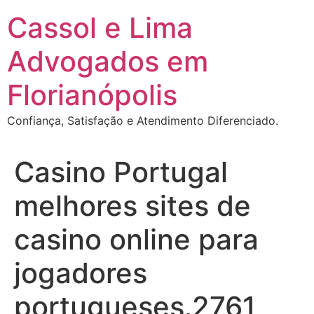
Ir
Cassol e Lima
para
o
Advogados em
conteúdo
Florianópolis
Confiança, Satisfação e Atendimento Diferenciado.
Casino Portugal
melhores sites de
casino online para
jogadores
portugueses.2761