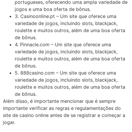
portugueses, oferecendo uma ampla variedade de
jogos e uma boa oferta de bônus.
3. Casinoonline.pt – Um site que oferece uma
variedade de jogos, incluindo slots, blackjack,
roulette e muitos outros, além de uma boa oferta
de bônus.
4. Pinnacle.com – Um site que oferece uma
variedade de jogos, incluindo slots, blackjack,
roulette e muitos outros, além de uma boa oferta
de bônus.
5. 888casino.com – Um site que oferece uma
variedade de jogos, incluindo slots, blackjack,
roulette e muitos outros, além de uma boa oferta
de bônus.
Além disso, é importante mencionar que é sempre
importante verificar as regras e regulamentações do
site de casino online antes de se registrar e começar a
jogar.