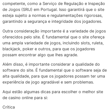
competente, como a Serviço de Regulação e Inspeção
de Jogos (SRIJ) em Portugal. Isso garantirá que o site
esteja sujeito a normas e regulamentações rigorosas,
garantindo a segurança e integridade dos jogadores.
Outra consideração importante é a variedade de jogos
oferecidos pelo site. É fundamental que o site ofereça
uma ampla variedade de jogos, incluindo slots, ruleta,
blackjack, poker e outros, para que os jogadores
possam encontrar algo que lhes agrade.
Além disso, é importante considerar a qualidade do
software do site. É fundamental que o software seja de
alta qualidade, para que os jogadores possam ter uma
experiência de jogo agradável e sem problemas.
Aqui estão algumas dicas para escolher o melhor site
de casino online para si:
Crítica