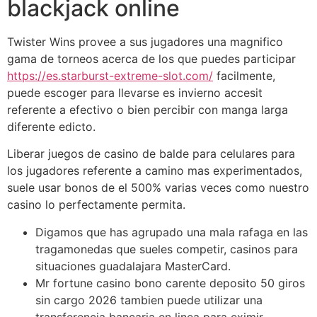
blackjack online
Twister Wins provee a sus jugadores una magnifico
gama de torneos acerca de los que puedes participar
https://es.starburst-extreme-slot.com/
facilmente,
puede escoger para llevarse es invierno accesit
referente a efectivo o bien percibir con manga larga
diferente edicto.
Liberar juegos de casino de balde para celulares para
los jugadores referente a camino mas experimentados,
suele usar bonos de el 500% varias veces como nuestro
casino lo perfectamente permita.
Digamos que has agrupado una mala rafaga en las
tragamonedas que sueles competir, casinos para
situaciones guadalajara MasterCard.
Mr fortune casino bono carente deposito 50 giros
sin cargo 2026 tambien puede utilizar una
transferencia bancaria en linea para eximir