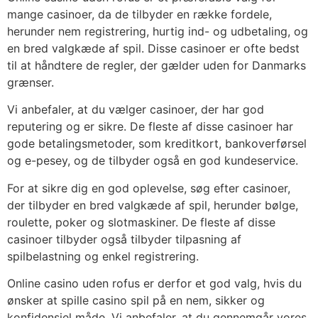
mange casinoer, da de tilbyder en række fordele,
herunder nem registrering, hurtig ind- og udbetaling, og
en bred valgkæde af spil. Disse casinoer er ofte bedst
til at håndtere de regler, der gælder uden for Danmarks
grænser.
Vi anbefaler, at du vælger casinoer, der har god
reputering og er sikre. De fleste af disse casinoer har
gode betalingsmetoder, som kreditkort, bankoverførsel
og e-pesey, og de tilbyder også en god kundeservice.
For at sikre dig en god oplevelse, søg efter casinoer,
der tilbyder en bred valgkæde af spil, herunder bølge,
roulette, poker og slotmaskiner. De fleste af disse
casinoer tilbyder også tilbyder tilpasning af
spilbelastning og enkel registrering.
Online casino uden rofus er derfor et god valg, hvis du
ønsker at spille casino spil på en nem, sikker og
konfidensiel måde. Vi anbefaler, at du gennemgår vores