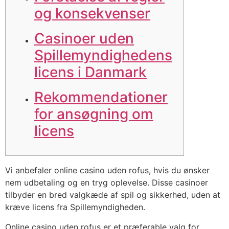
og konsekvenser
Casinoer uden
Spillemyndighedens
licens i Danmark
Rekommendationer
for ansøgning om
licens
Vi anbefaler online casino uden rofus, hvis du ønsker
nem udbetaling og en tryg oplevelse. Disse casinoer
tilbyder en bred valgkæde af spil og sikkerhed, uden at
kræve licens fra Spillemyndigheden.
Online casino uden rofus er et præferable valg for