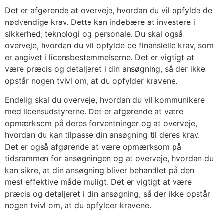
Det er afgørende at overveje, hvordan du vil opfylde de
nødvendige krav. Dette kan indebære at investere i
sikkerhed, teknologi og personale. Du skal også
overveje, hvordan du vil opfylde de finansielle krav, som
er angivet i licensbestemmelserne. Det er vigtigt at
være præcis og detaljeret i din ansøgning, så der ikke
opstår nogen tvivl om, at du opfylder kravene.
Endelig skal du overveje, hvordan du vil kommunikere
med licensudstyrerne. Det er afgørende at være
opmærksom på deres forventninger og at overveje,
hvordan du kan tilpasse din ansøgning til deres krav.
Det er også afgørende at være opmærksom på
tidsrammen for ansøgningen og at overveje, hvordan du
kan sikre, at din ansøgning bliver behandlet på den
mest effektive måde muligt. Det er vigtigt at være
præcis og detaljeret i din ansøgning, så der ikke opstår
nogen tvivl om, at du opfylder kravene.