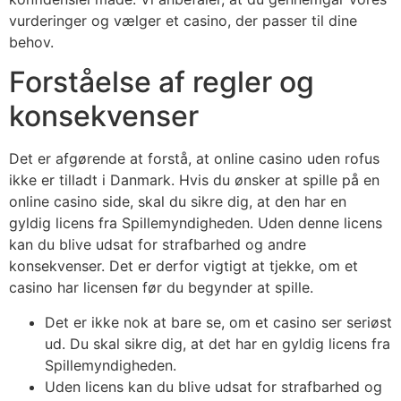
vurderinger og vælger et casino, der passer til dine
behov.
Forståelse af regler og
konsekvenser
Det er afgørende at forstå, at online casino uden rofus
ikke er tilladt i Danmark. Hvis du ønsker at spille på en
online casino side, skal du sikre dig, at den har en
gyldig licens fra Spillemyndigheden. Uden denne licens
kan du blive udsat for strafbarhed og andre
konsekvenser. Det er derfor vigtigt at tjekke, om et
casino har licensen før du begynder at spille.
Det er ikke nok at bare se, om et casino ser seriøst
ud. Du skal sikre dig, at det har en gyldig licens fra
Spillemyndigheden.
Uden licens kan du blive udsat for strafbarhed og