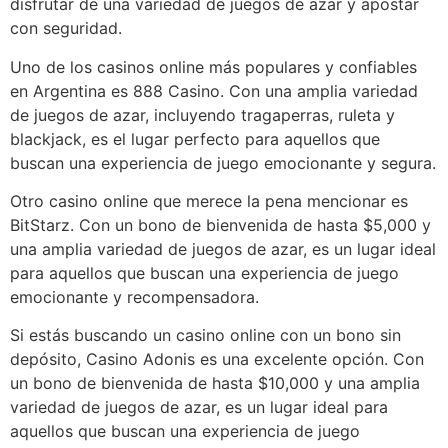
disfrutar de una variedad de juegos de azar y apostar
con seguridad.
Uno de los casinos online más populares y confiables
en Argentina es 888 Casino. Con una amplia variedad
de juegos de azar, incluyendo tragaperras, ruleta y
blackjack, es el lugar perfecto para aquellos que
buscan una experiencia de juego emocionante y segura.
Otro casino online que merece la pena mencionar es
BitStarz. Con un bono de bienvenida de hasta $5,000 y
una amplia variedad de juegos de azar, es un lugar ideal
para aquellos que buscan una experiencia de juego
emocionante y recompensadora.
Si estás buscando un casino online con un bono sin
depósito, Casino Adonis es una excelente opción. Con
un bono de bienvenida de hasta $10,000 y una amplia
variedad de juegos de azar, es un lugar ideal para
aquellos que buscan una experiencia de juego