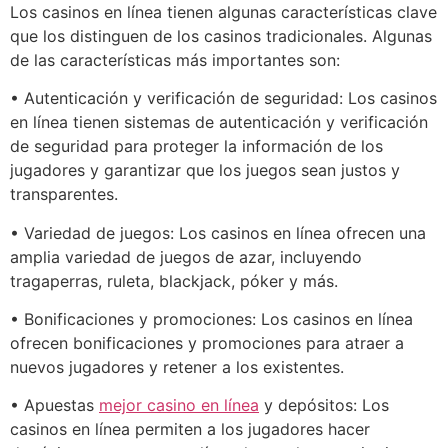
Los casinos en línea tienen algunas características clave
que los distinguen de los casinos tradicionales. Algunas
de las características más importantes son:
• Autenticación y verificación de seguridad: Los casinos
en línea tienen sistemas de autenticación y verificación
de seguridad para proteger la información de los
jugadores y garantizar que los juegos sean justos y
transparentes.
• Variedad de juegos: Los casinos en línea ofrecen una
amplia variedad de juegos de azar, incluyendo
tragaperras, ruleta, blackjack, póker y más.
• Bonificaciones y promociones: Los casinos en línea
ofrecen bonificaciones y promociones para atraer a
nuevos jugadores y retener a los existentes.
• Apuestas
mejor casino en línea
y depósitos: Los
casinos en línea permiten a los jugadores hacer