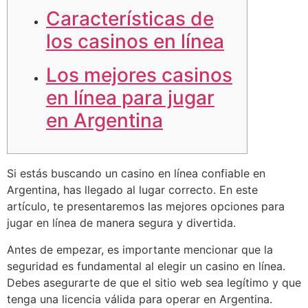
Características de
los casinos en línea
Los mejores casinos
en línea para jugar
en Argentina
Si estás buscando un casino en línea confiable en
Argentina, has llegado al lugar correcto. En este
artículo, te presentaremos las mejores opciones para
jugar en línea de manera segura y divertida.
Antes de empezar, es importante mencionar que la
seguridad es fundamental al elegir un casino en línea.
Debes asegurarte de que el sitio web sea legítimo y que
tenga una licencia válida para operar en Argentina.