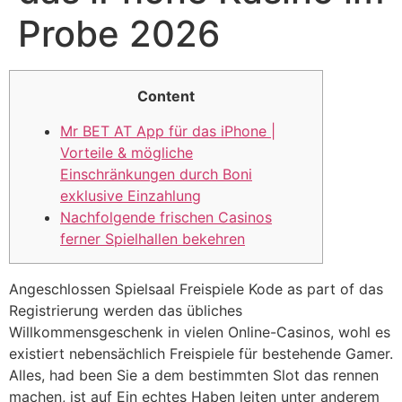
Probe 2026
Content
Mr BET AT App für das iPhone |
Vorteile & mögliche
Einschränkungen durch Boni
exklusive Einzahlung
Nachfolgende frischen Casinos
ferner Spielhallen bekehren
Angeschlossen Spielsaal Freispiele Kode as part of das
Registrierung werden das übliches
Willkommensgeschenk in vielen Online-Casinos, wohl es
existiert nebensächlich Freispiele für bestehende Gamer.
Alles, had been Sie a dem bestimmten Slot das rennen
machen, ist auf Ein echtes Haben leiten unter anderem