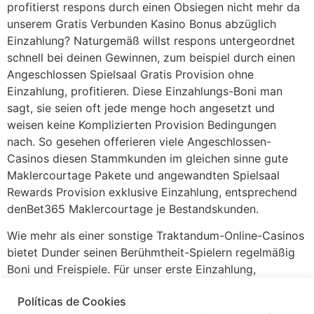
profitierst respons durch einen Obsiegen nicht mehr da
unserem Gratis Verbunden Kasino Bonus abzüglich
Einzahlung? Naturgemäß willst respons untergeordnet
schnell bei deinen Gewinnen, zum beispiel durch einen
Angeschlossen Spielsaal Gratis Provision ohne
Einzahlung, profitieren. Diese Einzahlungs-Boni man
sagt, sie seien oft jede menge hoch angesetzt und
weisen keine Komplizierten Provision Bedingungen
nach. So gesehen offerieren viele Angeschlossen-
Casinos diesen Stammkunden im gleichen sinne gute
Maklercourtage Pakete und angewandten Spielsaal
Rewards Provision exklusive Einzahlung, entsprechend
denBet365 Maklercourtage je Bestandskunden.
Wie mehr als einer sonstige Traktandum-Online-Casinos
bietet Dunder seinen Berühmtheit-Spielern regelmäßig
Boni und Freispiele. Für unser erste Einzahlung,
gibt’sulfur dann 100% so weit wie 100€ ferner 200
Políticas de Cookies
Freispiele pro die Slots „Book of Dead“ unter anderem