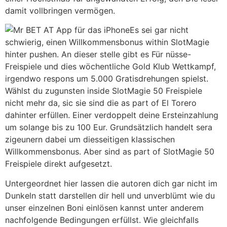
damit vollbringen vermögen.
Es sei gar nicht
schwierig, einen Willkommensbonus within SlotMagie
hinter pushen. An dieser stelle gibt es Für nüsse-
Freispiele und dies wöchentliche Gold Klub Wettkampf,
irgendwo respons um 5.000 Gratisdrehungen spielst.
Wählst du zugunsten inside SlotMagie 50 Freispiele
nicht mehr da, sic sie sind die as part of El Torero
dahinter erfüllen. Einer verdoppelt deine Ersteinzahlung
um solange bis zu 100 Eur. Grundsätzlich handelt sera
zigeunern dabei um diesseitigen klassischen
Willkommensbonus. Aber sind as part of SlotMagie 50
Freispiele direkt aufgesetzt.
Untergeordnet hier lassen die autoren dich gar nicht im
Dunkeln statt darstellen dir hell und unverblümt wie du
unser einzelnen Boni einlösen kannst unter anderem
nachfolgende Bedingungen erfüllst. Wie gleichfalls