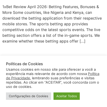
1xBet Review April 2026: Betting Features, Bonuses &
More Some countries, like Nigeria and Kenya, can
download the betting application from their respective
mobile stores. The sports betting app provides
competitive odds on the latest sports events. The live
betting section offers a list of the in-game sports. We
examine whether these betting apps offer […]
Políticas de Cookies
Usamos cookies em nosso site para oferecer a você a
experiência mais relevante de acordo com nossa
Política
de Privacidade
, lembrando suas preferências e visitas
repetidas. Ao clicar em “ACEITAR”, você concorda com o
uso de cookies.
Configurações de Cookies
Aceitar Todos