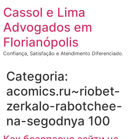
Ir
Cassol e Lima
para
o
Advogados em
conteúdo
Florianópolis
Confiança, Satisfação e Atendimento Diferenciado.
Categoria:
acomics.ru~riobet-
zerkalo-rabotchee-
na-segodnya 100