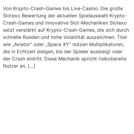
Von Krypto-Crash-Games bis Live-Casino: Die große
Slotexo Bewertung der aktuellen Spielauswahl Krypto-
Crash-Games und innovative Slot-Mechaniken Slotexo
setzt verstärkt auf Krypto-Crash-Games, die sich durch
schnelle Runden und hohe Volatilität auszeichnen. Titel
wie „Aviator“ oder „Space XY“ nutzen Multiplikatoren,
die in Echtzeit steigen, bis der Spieler aussteigt oder
der Crash eintritt. Diese Mechanik spricht risikobereite
Nutzer an, […]