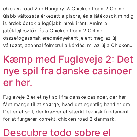
chicken road 2 in Hungary. A Chicken Road 2 Online
újabb változata érkezett a piacra, és a játékosok mindig
is érdeklődtek a legújabb hírek iránt. Amint a
játékfejlesztők és a Chicken Road 2 Online
összefogásának eredményeként jelent meg az új
változat, azonnal felmerül a kérdés: mi az új a Chicken…
Kæmp med Fugleveje 2: Det
nye spil fra danske casinoer
er her.
Fugleveje 2 er et nyt spil fra danske casinoer, der har
fået mange til at spørge, hvad det egentlig handler om.
Det er et spil, der kræver et stærkt teknisk fundament
for at fungerer korrekt. chicken road 2 danmark.
Descubre todo sobre el