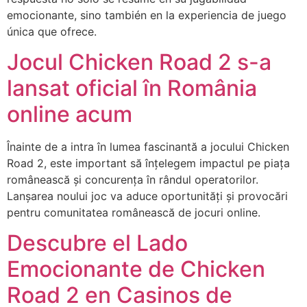
emocionante, sino también en la experiencia de juego
única que ofrece.
Jocul Chicken Road 2 s-a
lansat oficial în România
online acum
Înainte de a intra în lumea fascinantă a jocului Chicken
Road 2, este important să înțelegem impactul pe piața
românească și concurența în rândul operatorilor.
Lanșarea noului joc va aduce oportunități și provocări
pentru comunitatea românească de jocuri online.
Descubre el Lado
Emocionante de Chicken
Road 2 en Casinos de