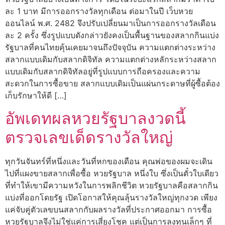
ละ 1 บาท มีการออกรางวัลทุกเดือน ต่อมาในปี เว็บหวย
ออนไลน์ พ.ศ. 2482 จึงปรับเปลี่ยนมาเป็นการออกรางวัลเดือน
ละ 2 ครั้ง ซึ่งรูปแบบดังกล่าวยังคงเป็นพื้นฐานของสลากกินแบ่ง
รัฐบาลที่คนไทยคุ้นเคยมาจนถึงปัจจุบัน ความแตกต่างระหว่าง
สลากแบบเดิมกับสลากดิจิทัล ความแตกต่างหลักระหว่างสลาก
แบบเดิมกับสลากดิจิทัลอยู่ที่รูปแบบการถือครองและความ
สะดวกในการซื้อขาย สลากแบบเดิมเป็นแผ่นกระดาษที่ผู้ซื้อต้อง
เก็บรักษาให้ดี […]
อัพเดทผลหวยรัฐบาลงวดนี้
ตรวจเลขเด็ดรางวัลใหญ่
ทุกวันจันทร์ที่หนึ่งและวันที่หกของเดือน คุณพ่อของผมจะเดิน
ไปที่แผงขายสลากเพื่อซื้อ หวยรัฐบาล หนึ่งใบ ซึ่งเป็นตั๋วใบเดียว
ที่ทำให้เขามีความหวังในการพลิกชีวิต หวยรัฐบาลคือสลากกิน
แบ่งที่ออกโดยรัฐ เปิดโอกาสให้คุณลุ้นรางวัลใหญ่ทุกงวด เพียง
แค่จับคู่ตัวเลขบนสลากกับผลรางวัลที่ประกาศออกมา การซื้อ
หวยรัฐบาลจึงไม่ใช่แค่การเสี่ยงโชค แต่เป็นการลงทุนเล็กๆ ที่