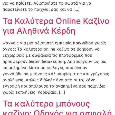
για να παίξετε. Αξιοποιήστε το σωστά για να
παρατείνετε το παιχνίδι σας και να […]
Τα Καλύτερα Online Καζίνο
για Αληθινά Κέρδη
Ψάχνεις για μια αξιόπιστη εμπειρία παιχνιδιού χωρίς
άγχος; Τα καλύτερα online καζίνο σε βοηθούν να
ξεχωρίσεις με ασφάλεια τις πλατφόρμες που
προσφέρουν δίκαιη διασκέδαση. Λειτουργούν ως μια
επιμελημένη λίστα με επιλογές που δίνουν
γενναιόδωρα μπόνους καλωσορίσματος και γρήγορες
αναλήψεις. Απλώς διάλεξε ένα από αυτά, κάνε
εγγραφή και απόλαυσε τα αγαπημένα σου παιχνίδια
χωρίς εκπλήξεις. Κορυφαίοι […]
Τα καλύτερα μπόνους
καζίνο: Οδηγός για ασφαλή