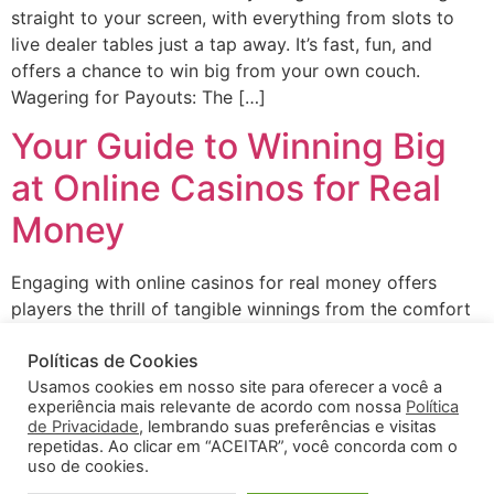
straight to your screen, with everything from slots to
live dealer tables just a tap away. It’s fast, fun, and
offers a chance to win big from your own couch.
Wagering for Payouts: The […]
Your Guide to Winning Big
at Online Casinos for Real
Money
Engaging with online casinos for real money offers
players the thrill of tangible winnings from the comfort
of home, combining cutting-edge technology with
Políticas de Cookies
classic table games and slots. These platforms provide
secure, regulated environments where strategic play
Usamos cookies em nosso site para oferecer a você a
experiência mais relevante de acordo com nossa
Política
and luck can lead to instant payouts. Whether you are a
de Privacidade
, lembrando suas preferências e visitas
seasoned gambler or a curious newcomer, the […]
repetidas. Ao clicar em “ACEITAR”, você concorda com o
uso de cookies.
Próximo
→