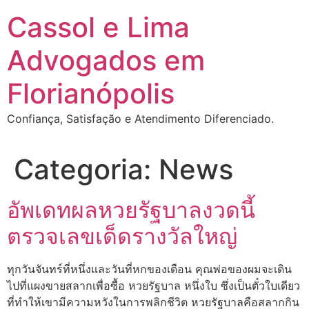
Ir
Cassol e Lima
para
o
Advogados em
conteúdo
Florianópolis
Confiança, Satisfação e Atendimento Diferenciado.
Categoria:
News
อัพเดทผลหวยรัฐบาลงวดนี้
ตรวจเลขเด็ดรางวัลใหญ่
ทุกวันจันทร์ที่หนึ่งและวันที่หกของเดือน คุณพ่อของผมจะเดิน
ไปที่แผงขายสลากเพื่อซื้อ หวยรัฐบาล หนึ่งใบ ซึ่งเป็นตั๋วใบเดียว
ที่ทำให้เขามีความหวังในการพลิกชีวิต หวยรัฐบาลคือสลากกิน