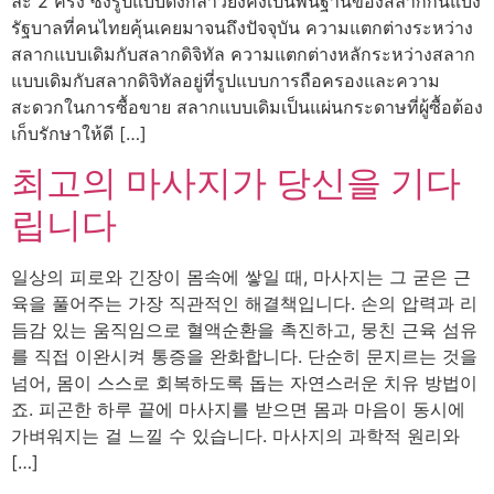
ละ 2 ครั้ง ซึ่งรูปแบบดังกล่าวยังคงเป็นพื้นฐานของสลากกินแบ่ง
รัฐบาลที่คนไทยคุ้นเคยมาจนถึงปัจจุบัน ความแตกต่างระหว่าง
สลากแบบเดิมกับสลากดิจิทัล ความแตกต่างหลักระหว่างสลาก
แบบเดิมกับสลากดิจิทัลอยู่ที่รูปแบบการถือครองและความ
สะดวกในการซื้อขาย สลากแบบเดิมเป็นแผ่นกระดาษที่ผู้ซื้อต้อง
เก็บรักษาให้ดี […]
최고의 마사지가 당신을 기다
립니다
일상의 피로와 긴장이 몸속에 쌓일 때, 마사지는 그 굳은 근
육을 풀어주는 가장 직관적인 해결책입니다. 손의 압력과 리
듬감 있는 움직임으로 혈액순환을 촉진하고, 뭉친 근육 섬유
를 직접 이완시켜 통증을 완화합니다. 단순히 문지르는 것을
넘어, 몸이 스스로 회복하도록 돕는 자연스러운 치유 방법이
죠. 피곤한 하루 끝에 마사지를 받으면 몸과 마음이 동시에
가벼워지는 걸 느낄 수 있습니다. 마사지의 과학적 원리와
[…]