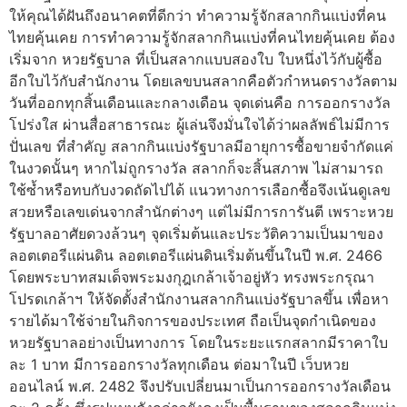
ให้คุณได้ฝันถึงอนาคตที่ดีกว่า ทำความรู้จักสลากกินแบ่งที่คน
ไทยคุ้นเคย การทำความรู้จักสลากกินแบ่งที่คนไทยคุ้นเคย ต้อง
เริ่มจาก หวยรัฐบาล ที่เป็นสลากแบบสองใบ ใบหนึ่งไว้กับผู้ซื้อ
อีกใบไว้กับสำนักงาน โดยเลขบนสลากคือตัวกำหนดรางวัลตาม
วันที่ออกทุกสิ้นเดือนและกลางเดือน จุดเด่นคือ การออกรางวัล
โปร่งใส ผ่านสื่อสาธารณะ ผู้เล่นจึงมั่นใจได้ว่าผลลัพธ์ไม่มีการ
ปั่นเลข ที่สำคัญ สลากกินแบ่งรัฐบาลมีอายุการซื้อขายจำกัดแค่
ในงวดนั้นๆ หากไม่ถูกรางวัล สลากก็จะสิ้นสภาพ ไม่สามารถ
ใช้ซ้ำหรือทบกับงวดถัดไปได้ แนวทางการเลือกซื้อจึงเน้นดูเลข
สวยหรือเลขเด่นจากสำนักต่างๆ แต่ไม่มีการการันตี เพราะหวย
รัฐบาลอาศัยดวงล้วนๆ จุดเริ่มต้นและประวัติความเป็นมาของ
ลอตเตอรีแผ่นดิน ลอตเตอรีแผ่นดินเริ่มต้นขึ้นในปี พ.ศ. 2466
โดยพระบาทสมเด็จพระมงกุฎเกล้าเจ้าอยู่หัว ทรงพระกรุณา
โปรดเกล้าฯ ให้จัดตั้งสำนักงานสลากกินแบ่งรัฐบาลขึ้น เพื่อหา
รายได้มาใช้จ่ายในกิจการของประเทศ ถือเป็นจุดกำเนิดของ
หวยรัฐบาลอย่างเป็นทางการ โดยในระยะแรกสลากมีราคาใบ
ละ 1 บาท มีการออกรางวัลทุกเดือน ต่อมาในปี เว็บหวย
ออนไลน์ พ.ศ. 2482 จึงปรับเปลี่ยนมาเป็นการออกรางวัลเดือน