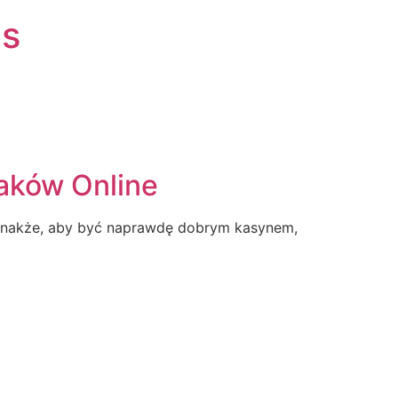
is
laków Online
Jednakże, aby być naprawdę dobrym kasynem,