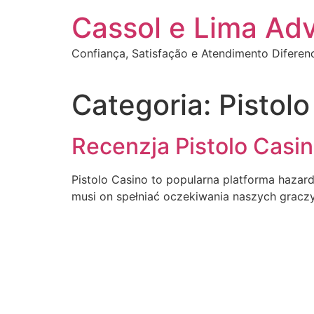
Ir
Cassol e Lima Ad
para
o
Confiança, Satisfação e Atendimento Diferen
conteúdo
Categoria:
Pistolo
Recenzja Pistolo Casin
Pistolo Casino to popularna platforma haza
musi on spełniać oczekiwania naszych graczy